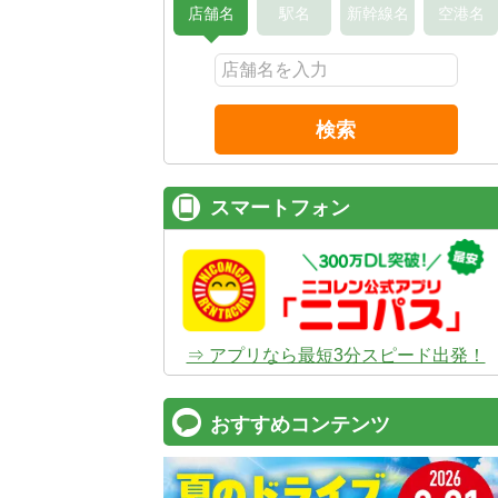
店舗名
駅名
新幹線名
空港名
検索
スマートフォン
⇒ アプリなら最短3分スピード出発！
おすすめコンテンツ