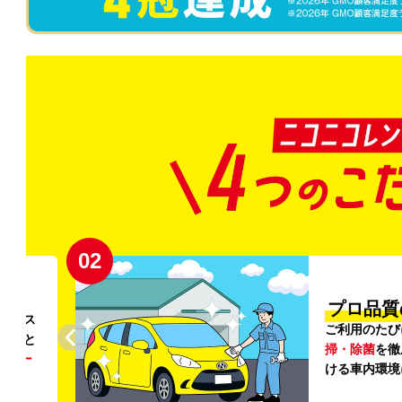
02
円〜
プロ品質
リンス
ご利用のたび
ること
掃・除菌
を徹
う
リー
ける車内環境