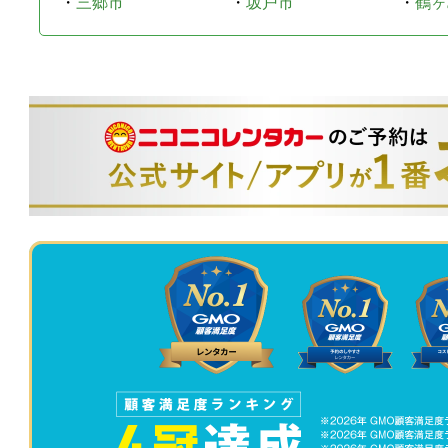
・
三郷市
・
坂戸市
・
鶴ヶ