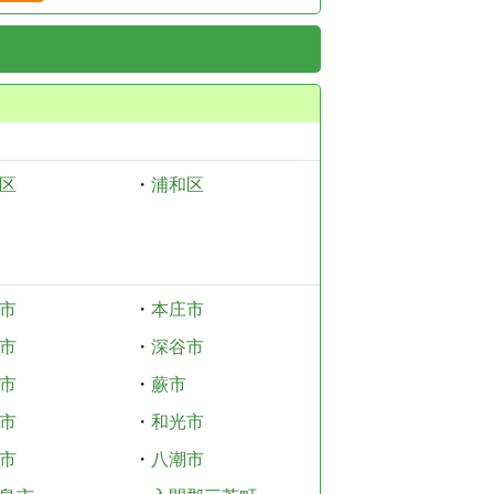
区
・
浦和区
市
・
本庄市
市
・
深谷市
市
・
蕨市
市
・
和光市
市
・
八潮市