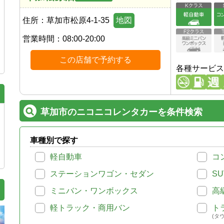
住所：
草加市松原4-1-35
地図
営業時間：
08:00-20:00
この店舗で予約する
各種サービス
草加市のニコニコレンタカーを条件検索
車種別で探す
軽自動車
コ
ステーションワゴン・セダン
SU
ミニバン・ワンボックス
高
軽トラック・商用バン
ト
(タ