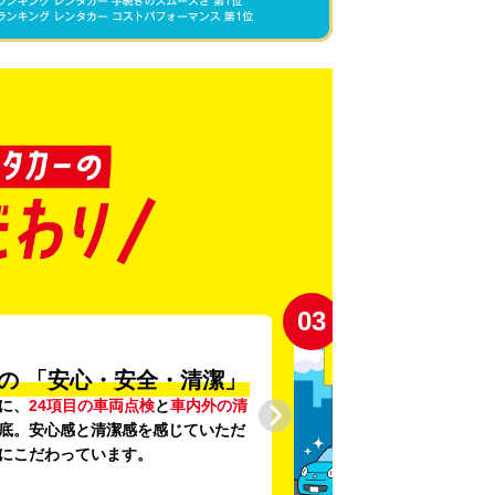
03
の
「安心・安全・清潔」
に、
24項目の車両点検
と
車内外の清
底。安心感と清潔感を感じていただ
にこだわっています。