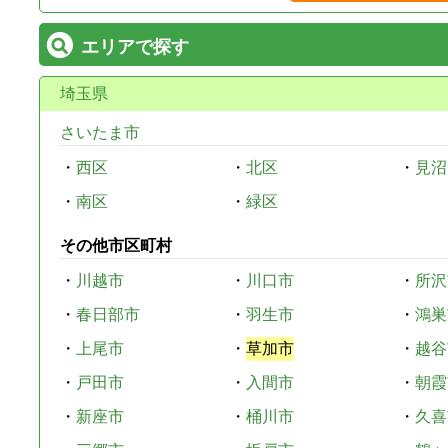
エリアで探す
埼玉県
さいたま市
・
西区
・
北区
・
見沼
・
南区
・
緑区
その他市区町村
・
川越市
・
川口市
・
所沢
・
春日部市
・
羽生市
・
鴻巣
・
上尾市
・
草加市
・
越谷
・
戸田市
・
入間市
・
朝霞
・
新座市
・
桶川市
・
久喜