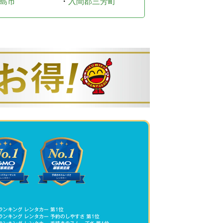
島市
・
入間郡三芳町