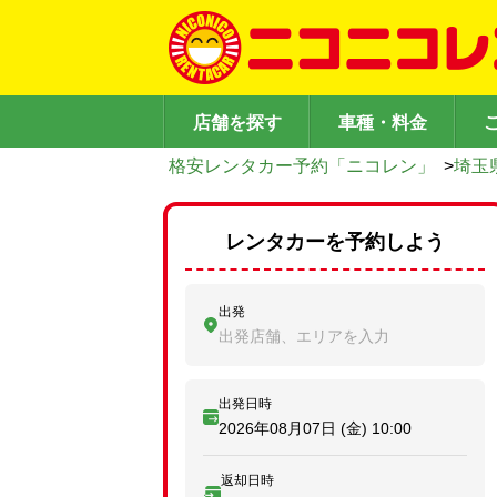
店舗を探す
車種・料金
格安レンタカー予約「ニコレン」
>
埼玉
レンタカーを予約しよう
出発
出発店舗、エリアを入力
出発日時
2026年08月07日 (金)
10:00
返却日時