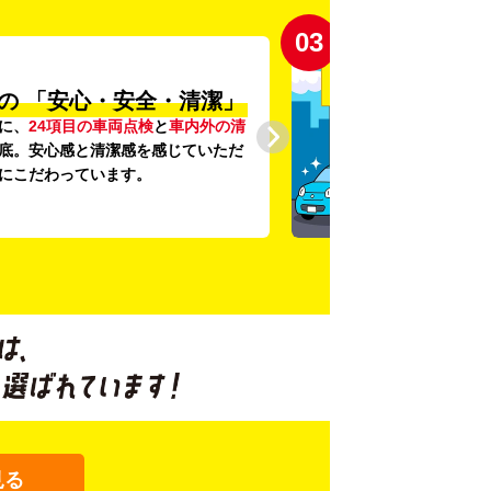
03
の
「安心・安全・清潔」
に、
24項目の車両点検
と
車内外の清
底。安心感と清潔感を感じていただ
にこだわっています。
見る