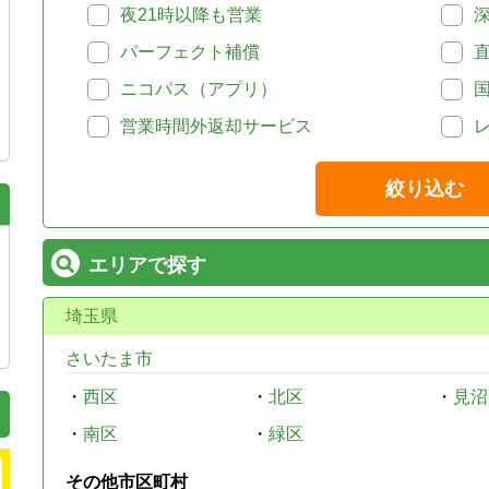
夜21時以降も営業
パーフェクト補償
ニコパス（アプリ）
営業時間外返却サービス
絞り込む
エリアで探す
埼玉県
さいたま市
・
西区
・
北区
・
見沼
・
南区
・
緑区
その他市区町村