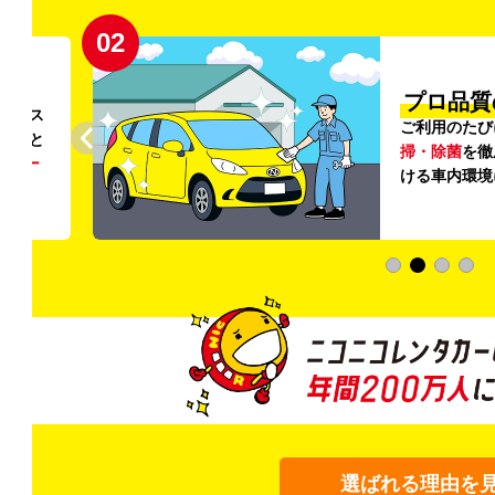
02
円〜
プロ品質
リンス
ご利用のたび
ること
掃・除菌
を徹
う
リー
ける車内環境
選ばれる理由を