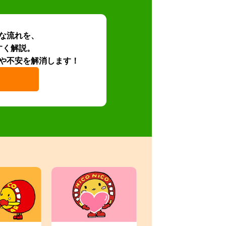
な流れを、
すく解説。
や不安を解消します！