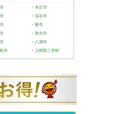
市
・
本庄市
市
・
深谷市
市
・
蕨市
市
・
和光市
市
・
八潮市
島市
・
入間郡三芳町