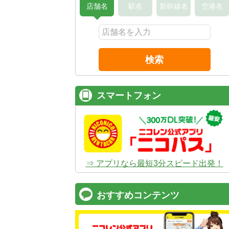
店舗名
駅名
新幹線名
空港名
検索
スマートフォン
⇒ アプリなら最短3分スピード出発！
おすすめコンテンツ