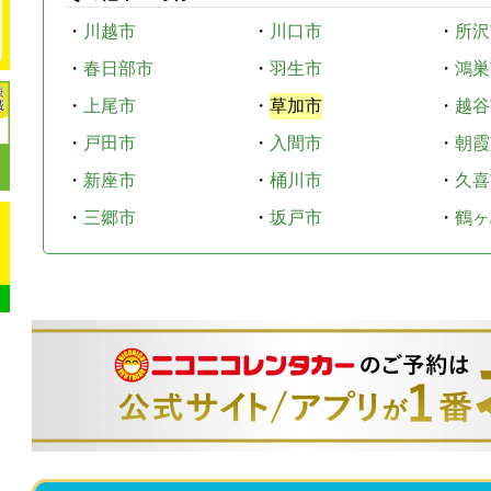
・
川越市
・
川口市
・
所沢
・
春日部市
・
羽生市
・
鴻巣
・
上尾市
・
草加市
・
越谷
・
戸田市
・
入間市
・
朝霞
・
新座市
・
桶川市
・
久喜
・
三郷市
・
坂戸市
・
鶴ヶ