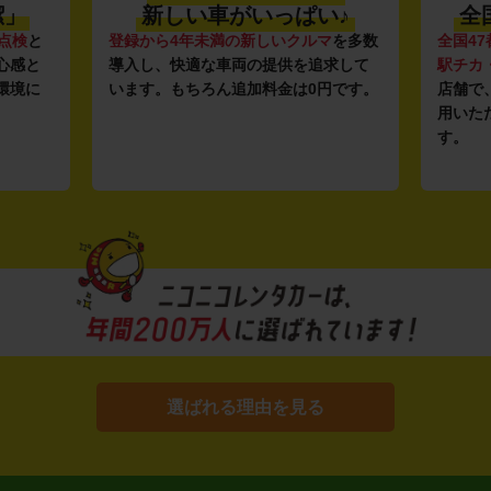
潔」
新しい車がいっぱい♪
全
点検
と
登録から4年未満の新しいクルマ
を多数
全国47
心感と
導入し、快適な車両の提供を追求して
駅チカ
環境に
います。もちろん追加料金は0円です。
店舗で
用いた
す。
選ばれる理由を見る