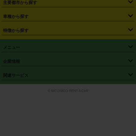
主要都市から探す
・
長野県
・
新潟県
・
富山県
・
石川県
・
福井県
・
大阪府
・
大阪駅
・
難波駅
・
三宮駅
・
京都駅
・
広島駅
・
博多駅
・
成田空港
・
羽田空港
・
兵庫県
・
京都府
・
滋賀県
・
和歌山県
・
奈良県
・
三重県
・
札幌市
・
仙台市
車種から探す
・
熊本駅
・
那覇空港駅
・
中部国際空港セントレア
・
関西国際空港
・
鳥取県
・
島根県
・
岡山県
・
広島県
・
山口県
・
徳島県
・
千葉市
・
さいたま市
・
軽自動車
・
コンパクトカー
・
ステーションワゴン・セダン
特徴から探す
・
大阪国際空港（伊丹空港）
・
神戸空港
・
香川県
・
愛媛県
・
高知県
・
福岡県
・
佐賀県
・
長崎県
・
横浜市
・
川崎市
・
ミニバン・ワンボックス
・
高級ミニバン・ワンボックス
・
SUV
・
岡山空港
・
徳島空港
・
ハイブリッド
・
宅配レンタカー
・
ETCカードレンタル
・
熊本県
・
大分県
・
宮崎県
・
鹿児島県
・
沖縄県
・
相模原市
・
新潟市
メニュー
・
軽トラック・商用バン
・
福岡空港
・
鹿児島空港
・
長期レンタル
・
深夜時間帯レンタル
・
免責補償プラス
・
静岡市
・
浜松市
・
・
トラック・バン
トップページ
・
はじめての方へ
・
ご利用案内
(タウンエースバン、ライトエースバン等)
企業情報
・
那覇空港
・
パーフェクト補償
・
スタッドレスタイヤ
・
直前予約
・
名古屋市
・
京都市
・
・
トラック・バン
ベストレート保証
・
予約から返却まで
・
・
店舗オリジナル
利用シーン別ガイ
(ハイエースバン・キャラバン等)
・
・
ニコパス(アプリ)
会社概要
・
ニュース
・
国際運転免許証
・
フランチャイズ募集
・
営業時間外返却サービス
・
個人情報保護
関連サービス
・
大阪市
・
堺市
ド
・
・
レッカー搬送サービス
カスタマーハラスメントに対する基本方針
・
神戸市
・
岡山市
・
・
車種・料金
カーリースなら「定額ニコノリパック」
・
店舗を探す
・
キャンペーン
© NICONICO RENT A CAR
・
特定商取引法に基づく表記
・
旅行業約款
・
広島市
・
北九州市
・
・
会員特典
超短期カーリースの「ニコリース」
・
選ばれる理由
・
安心・安全への取
り組み
・
福岡市
・
熊本市
・
清潔・快適な車内
・
徹底した車両点検
・
新しいクルマ
空間
・
お客様の声
・
お客様大賞
・
よくある質問