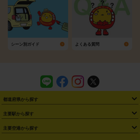
シーン別ガイド
よくある質問
都道府県から探す
・
北海道
・
青森県
・
岩手県
・
宮城県
・
秋田県
・
山形県
主要駅から探す
・
福島県
・
東京都
・
神奈川県
・
埼玉県
・
千葉県
・
茨城県
・
札幌駅
・
仙台駅
・
新宿駅
・
池袋駅
・
渋谷駅
・
東京駅
主要空港から探す
・
栃木県
・
群馬県
・
山梨県
・
愛知県
・
静岡県
・
岐阜県
・
横浜駅
・
川崎駅
・
大宮駅
・
西船橋駅
・
柏駅
・
名古屋駅
・
新千歳空港
・
仙台空港