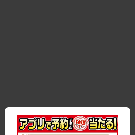
空間
・
お客様の声
・
お客様大賞
・
よくある質問
・
お問い合わせ
・
予約キャンセル・
・
保険・補償
変更
・
事故・故障
・
交通違反
・
サイトマップ
・
貸渡約款
・
利用規約