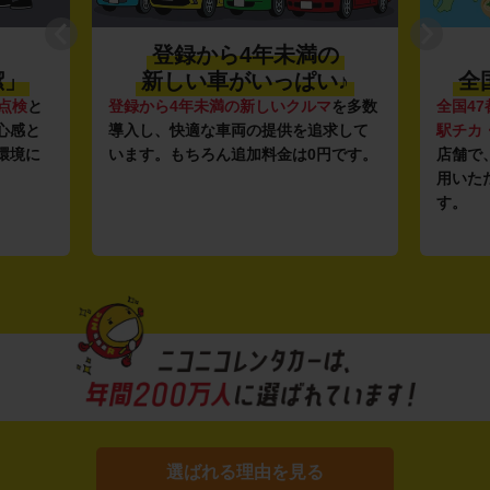
登録から4年未満の
潔」
新しい車がいっぱい♪
全
点検
と
登録から4年未満の新しいクルマ
を多数
全国47
心感と
導入し、快適な車両の提供を追求して
駅チカ
環境に
います。もちろん追加料金は0円です。
店舗で
用いた
す。
選ばれる理由を見る