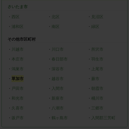
さいたま市
・
西区
・
北区
・
見沼区
・
浦和区
・
南区
・
緑区
その他市区町村
・
川越市
・
川口市
・
所沢市
・
本庄市
・
春日部市
・
羽生市
・
鴻巣市
・
深谷市
・
上尾市
・
草加市
・
越谷市
・
蕨市
・
戸田市
・
入間市
・
朝霞市
・
和光市
・
新座市
・
桶川市
・
久喜市
・
八潮市
・
三郷市
・
坂戸市
・
鶴ヶ島市
・
入間郡三芳町