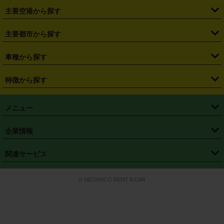
・
札幌駅
・
仙台駅
・
新宿駅
・
池袋駅
・
渋谷駅
・
東京駅
主要空港から探す
・
栃木県
・
群馬県
・
山梨県
・
愛知県
・
静岡県
・
岐阜県
・
横浜駅
・
川崎駅
・
大宮駅
・
西船橋駅
・
柏駅
・
名古屋駅
・
新千歳空港
・
仙台空港
主要都市から探す
・
長野県
・
新潟県
・
富山県
・
石川県
・
福井県
・
大阪府
・
大阪駅
・
難波駅
・
三宮駅
・
京都駅
・
広島駅
・
博多駅
・
成田空港
・
羽田空港
・
兵庫県
・
京都府
・
滋賀県
・
和歌山県
・
奈良県
・
三重県
・
札幌市
・
仙台市
車種から探す
・
熊本駅
・
那覇空港駅
・
中部国際空港セントレア
・
関西国際空港
・
鳥取県
・
島根県
・
岡山県
・
広島県
・
山口県
・
徳島県
・
千葉市
・
さいたま市
・
軽自動車
・
コンパクトカー
・
ステーションワゴン・セダン
特徴から探す
・
大阪国際空港（伊丹空港）
・
神戸空港
・
香川県
・
愛媛県
・
高知県
・
福岡県
・
佐賀県
・
長崎県
・
横浜市
・
川崎市
・
ミニバン・ワンボックス
・
高級ミニバン・ワンボックス
・
SUV
・
岡山空港
・
徳島空港
・
ハイブリッド
・
宅配レンタカー
・
ETCカードレンタル
・
熊本県
・
大分県
・
宮崎県
・
鹿児島県
・
沖縄県
・
相模原市
・
新潟市
メニュー
・
軽トラック・商用バン
・
福岡空港
・
鹿児島空港
・
長期レンタル
・
深夜時間帯レンタル
・
免責補償プラス
・
静岡市
・
浜松市
・
・
トラック・バン
トップページ
・
はじめての方へ
・
ご利用案内
(タウンエースバン、ライトエースバン等)
企業情報
・
那覇空港
・
パーフェクト補償
・
スタッドレスタイヤ
・
直前予約
・
名古屋市
・
京都市
・
・
トラック・バン
ベストレート保証
・
予約から返却まで
・
・
店舗オリジナル
利用シーン別ガイ
(ハイエースバン・キャラバン等)
・
・
ニコパス(アプリ)
会社概要
・
ニュース
・
国際運転免許証
・
フランチャイズ募集
・
営業時間外返却サービス
・
個人情報保護
関連サービス
・
大阪市
・
堺市
ド
・
・
レッカー搬送サービス
カスタマーハラスメントに対する基本方針
・
神戸市
・
岡山市
・
・
車種・料金
カーリースなら「定額ニコノリパック」
・
店舗を探す
・
キャンペーン
© NICONICO RENT A CAR
・
特定商取引法に基づく表記
・
旅行業約款
・
広島市
・
北九州市
・
・
会員特典
超短期カーリースの「ニコリース」
・
選ばれる理由
・
安心・安全への取
り組み
・
福岡市
・
熊本市
・
清潔・快適な車内
・
徹底した車両点検
・
新しいクルマ