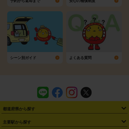
予約から返却まで
安心の補償制度
シーン別ガイド
よくある質問
都道府県から探す
・
北海道
・
青森県
・
岩手県
・
宮城県
・
秋田県
・
山形県
主要駅から探す
・
福島県
・
東京都
・
神奈川県
・
埼玉県
・
千葉県
・
茨城県