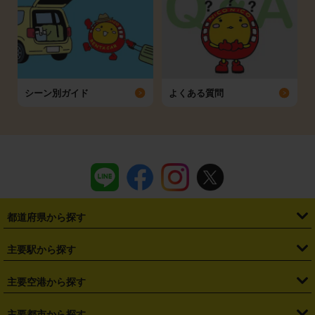
シーン別ガイド
よくある質問
都道府県から探す
・
北海道
・
青森県
・
岩手県
・
宮城県
・
秋田県
・
山形県
主要駅から探す
・
福島県
・
東京都
・
神奈川県
・
埼玉県
・
千葉県
・
茨城県
・
札幌駅
・
仙台駅
・
新宿駅
・
池袋駅
・
渋谷駅
・
東京駅
主要空港から探す
・
栃木県
・
群馬県
・
山梨県
・
愛知県
・
静岡県
・
岐阜県
・
横浜駅
・
川崎駅
・
大宮駅
・
西船橋駅
・
柏駅
・
名古屋駅
・
新千歳空港
・
仙台空港
主要都市から探す
・
長野県
・
新潟県
・
富山県
・
石川県
・
福井県
・
大阪府