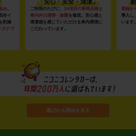
〜
「安心・安全・清潔」
新
組み
。
ご利用のたびに、
24項目の車両点検
と
登録か
既存イ
車内外の清掃・除菌
を徹底。安心感と
導入し
を削減
清潔感を感じていただける車内環境に
います
ーズナブ
こだわっています。
選ばれる理由を見る