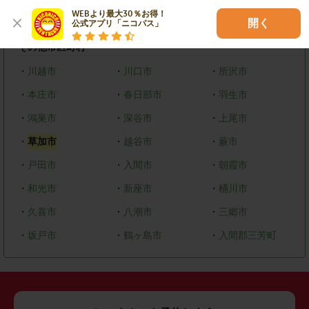
WEBより最大30％お得！

・
浦和区
・
南区
・
緑区
開く
公式アプリ「ニコパス」
その他市区町村
・
川越市
・
川口市
・
所沢市
・
本庄市
・
春日部市
・
羽生市
・
鴻巣市
・
深谷市
・
上尾市
・
草加市
・
越谷市
・
蕨市
・
戸田市
・
入間市
・
朝霞市
・
和光市
・
新座市
・
桶川市
・
久喜市
・
八潮市
・
三郷市
・
坂戸市
・
鶴ヶ島市
・
入間郡三芳町