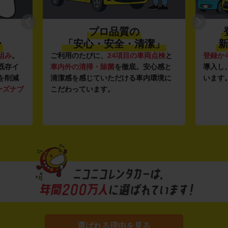
プロ品質の
〜
「安心・安全・清潔」
新
組み
。
ご利用のたびに、
24項目の車両点検
と
登録か
既存イ
車内外の清掃・除菌
を徹底。安心感と
導入し
を削減
清潔感を感じていただける車内環境に
います
ーズナブ
こだわっています。
選ばれる理由を見る