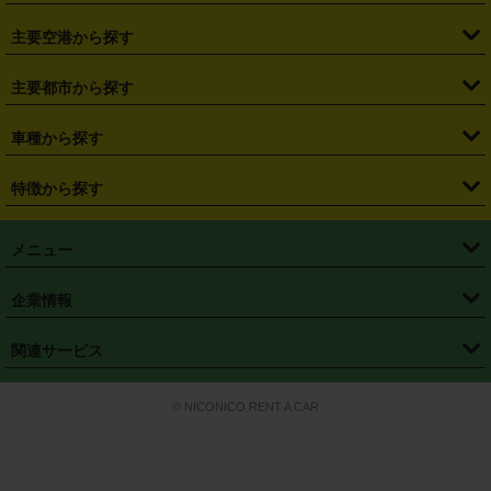
・
福島県
・
東京都
・
神奈川県
・
埼玉県
・
千葉県
・
茨城県
・
札幌駅
・
仙台駅
・
新宿駅
・
池袋駅
・
渋谷駅
・
東京駅
主要空港から探す
・
栃木県
・
群馬県
・
山梨県
・
愛知県
・
静岡県
・
岐阜県
・
横浜駅
・
川崎駅
・
大宮駅
・
西船橋駅
・
柏駅
・
名古屋駅
・
新千歳空港
・
仙台空港
主要都市から探す
・
長野県
・
新潟県
・
富山県
・
石川県
・
福井県
・
大阪府
・
大阪駅
・
難波駅
・
三宮駅
・
京都駅
・
広島駅
・
博多駅
・
成田空港
・
羽田空港
・
兵庫県
・
京都府
・
滋賀県
・
和歌山県
・
奈良県
・
三重県
・
札幌市
・
仙台市
車種から探す
・
熊本駅
・
那覇空港駅
・
中部国際空港セントレア
・
関西国際空港
・
鳥取県
・
島根県
・
岡山県
・
広島県
・
山口県
・
徳島県
・
千葉市
・
さいたま市
・
軽自動車
・
コンパクトカー
・
ステーションワゴン・セダン
特徴から探す
・
大阪国際空港（伊丹空港）
・
神戸空港
・
香川県
・
愛媛県
・
高知県
・
福岡県
・
佐賀県
・
長崎県
・
横浜市
・
川崎市
・
ミニバン・ワンボックス
・
高級ミニバン・ワンボックス
・
SUV
・
岡山空港
・
徳島空港
・
ハイブリッド
・
宅配レンタカー
・
ETCカードレンタル
・
熊本県
・
大分県
・
宮崎県
・
鹿児島県
・
沖縄県
・
相模原市
・
新潟市
メニュー
・
軽トラック・商用バン
・
福岡空港
・
鹿児島空港
・
長期レンタル
・
深夜時間帯レンタル
・
免責補償プラス
・
静岡市
・
浜松市
・
・
トラック・バン
トップページ
・
はじめての方へ
・
ご利用案内
(タウンエースバン、ライトエースバン等)
企業情報
・
那覇空港
・
パーフェクト補償
・
スタッドレスタイヤ
・
直前予約
・
名古屋市
・
京都市
・
・
トラック・バン
ベストレート保証
・
予約から返却まで
・
・
店舗オリジナル
利用シーン別ガイ
(ハイエースバン・キャラバン等)
・
・
ニコパス(アプリ)
会社概要
・
ニュース
・
国際運転免許証
・
フランチャイズ募集
・
営業時間外返却サービス
・
個人情報保護
関連サービス
・
大阪市
・
堺市
ド
・
・
レッカー搬送サービス
カスタマーハラスメントに対する基本方針
・
神戸市
・
岡山市
・
・
車種・料金
カーリースなら「定額ニコノリパック」
・
店舗を探す
・
キャンペーン
© NICONICO RENT A CAR
・
特定商取引法に基づく表記
・
旅行業約款
・
広島市
・
北九州市
・
・
会員特典
超短期カーリースの「ニコリース」
・
選ばれる理由
・
安心・安全への取
り組み
・
福岡市
・
熊本市
・
清潔・快適な車内
・
徹底した車両点検
・
新しいクルマ