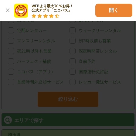
WEBより最大30％お得！

カード決済
スタッドレス
開く
公式アプリ「ニコパス」
給油可能
ETCレンタル
宅配レンタカー
ウィークリーレンタル
マンスリーレンタル
朝7時以前も営業
夜21時以降も営業
深夜時間帯レンタル
パーフェクト補償
直前予約
ニコパス（アプリ）
国際運転免許証
営業時間外返却サービス
レッカー搬送サービス
絞り込む
エリアで探す
埼玉県