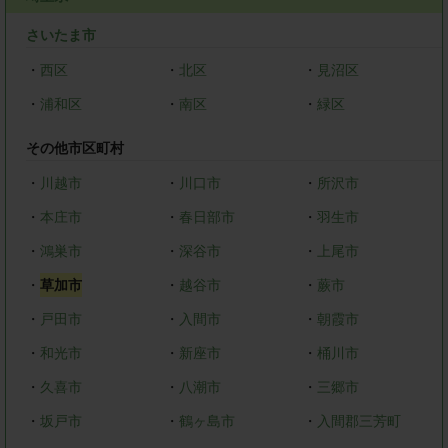
さいたま市
・
西区
・
北区
・
見沼区
・
浦和区
・
南区
・
緑区
その他市区町村
・
川越市
・
川口市
・
所沢市
・
本庄市
・
春日部市
・
羽生市
・
鴻巣市
・
深谷市
・
上尾市
・
草加市
・
越谷市
・
蕨市
・
戸田市
・
入間市
・
朝霞市
・
和光市
・
新座市
・
桶川市
・
久喜市
・
八潮市
・
三郷市
・
坂戸市
・
鶴ヶ島市
・
入間郡三芳町