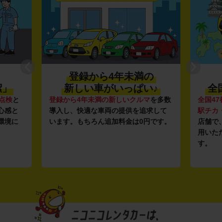
登録から4年未満の
潔」
新しい車がいっぱい♪
全
点検
と
登録から4年未満の新しいクルマ
を多数
全国47
心感と
導入し、快適な車両の提供を追求して
駅チカ
環境に
います。もちろん追加料金は0円です。
店舗で
用いた
す。