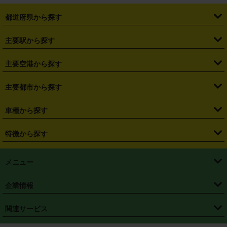
都道府県から探す
・
北海道
・
青森県
・
岩手県
・
宮城県
・
秋田県
・
山形県
主要駅から探す
・
福島県
・
東京都
・
神奈川県
・
埼玉県
・
千葉県
・
茨城県
・
札幌駅
・
仙台駅
・
新宿駅
・
池袋駅
・
渋谷駅
・
東京駅
主要空港から探す
・
栃木県
・
群馬県
・
山梨県
・
愛知県
・
静岡県
・
岐阜県
・
横浜駅
・
川崎駅
・
大宮駅
・
西船橋駅
・
柏駅
・
名古屋駅
・
新千歳空港
・
仙台空港
主要都市から探す
・
長野県
・
新潟県
・
富山県
・
石川県
・
福井県
・
大阪府
・
大阪駅
・
難波駅
・
三宮駅
・
京都駅
・
広島駅
・
博多駅
・
成田空港
・
羽田空港
・
兵庫県
・
京都府
・
滋賀県
・
和歌山県
・
奈良県
・
三重県
・
札幌市
・
仙台市
車種から探す
・
熊本駅
・
那覇空港駅
・
中部国際空港セントレア
・
関西国際空港
・
鳥取県
・
島根県
・
岡山県
・
広島県
・
山口県
・
徳島県
・
千葉市
・
さいたま市
・
軽自動車
・
コンパクトカー
・
ステーションワゴン・セダン
特徴から探す
・
大阪国際空港（伊丹空港）
・
神戸空港
・
香川県
・
愛媛県
・
高知県
・
福岡県
・
佐賀県
・
長崎県
・
横浜市
・
川崎市
・
ミニバン・ワンボックス
・
高級ミニバン・ワンボックス
・
SUV
・
岡山空港
・
徳島空港
・
ハイブリッド
・
宅配レンタカー
・
ETCカードレンタル
・
熊本県
・
大分県
・
宮崎県
・
鹿児島県
・
沖縄県
・
相模原市
・
新潟市
メニュー
・
軽トラック・商用バン
・
福岡空港
・
鹿児島空港
・
長期レンタル
・
深夜時間帯レンタル
・
免責補償プラス
・
静岡市
・
浜松市
・
・
トラック・バン
トップページ
・
はじめての方へ
・
ご利用案内
(タウンエースバン、ライトエースバン等)
企業情報
・
那覇空港
・
パーフェクト補償
・
スタッドレスタイヤ
・
直前予約
・
名古屋市
・
京都市
・
・
トラック・バン
ベストレート保証
・
予約から返却まで
・
・
店舗オリジナル
利用シーン別ガイ
(ハイエースバン・キャラバン等)
・
・
ニコパス(アプリ)
会社概要
・
ニュース
・
国際運転免許証
・
フランチャイズ募集
・
営業時間外返却サービス
・
個人情報保護
関連サービス
・
大阪市
・
堺市
ド
・
・
レッカー搬送サービス
カスタマーハラスメントに対する基本方針
・
神戸市
・
岡山市
・
・
車種・料金
カーリースなら「定額ニコノリパック」
・
店舗を探す
・
キャンペーン