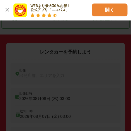
WEBより最大30％お得！

・
久喜市
・
八潮市
・
三郷市
開く
公式アプリ「ニコパス」
・
坂戸市
・
鶴ヶ島市
・
入間郡三芳町
レンタカーを予約しよう
出発
出発店舗、エリアを入力
出発日時
2026年08月06日 (木)
03:00
返却日時
2026年08月07日 (金)
03:00