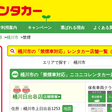
ご利用案内
キャンペーン
選ばれる理由
よくある
県
>
桶川市
>
禁煙
桶川市の「禁煙車対応」レンタカー店舗一覧（
エリアで探す：
桶川市の「禁煙車対応」ニコニコレンタカー
保有車両クラ
桶川日出谷店
住所：
桶川市上日出谷1253
地図