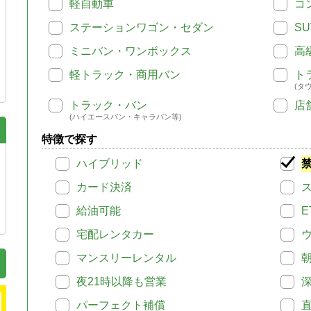
軽自動車
コ
ステーションワゴン・セダン
SU
ミニバン・ワンボックス
高
軽トラック・商用バン
ト
(タ
トラック・バン
店
(ハイエースバン・キャラバン等)
特徴で探す
ハイブリッド
カード決済
給油可能
E
宅配レンタカー
マンスリーレンタル
夜21時以降も営業
パーフェクト補償