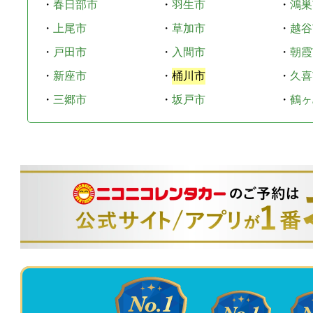
・
春日部市
・
羽生市
・
鴻巣
・
上尾市
・
草加市
・
越谷
・
戸田市
・
入間市
・
朝霞
・
新座市
・
桶川市
・
久喜
・
三郷市
・
坂戸市
・
鶴ヶ