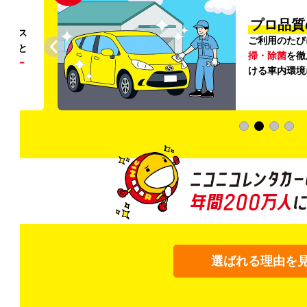
円〜
プロ品質
リンス
ご利用のたび
ること
掃・除菌
を徹
う
リー
ける車内環境
選ばれる理由を