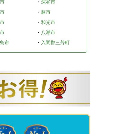
市
・
深谷市
市
・
蕨市
市
・
和光市
市
・
八潮市
島市
・
入間郡三芳町