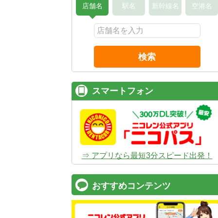
店舗名
駅名
新幹線名
空港名
検索
スマートフォン
⇒ アプリなら最短3分スピード出発！
おすすめコンテンツ