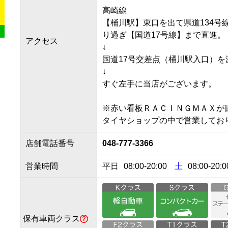
高崎線

【桶川駅】東口を出て県道134号
り過ぎ【国道17号線】まで直進。

アクセス
↓

国道17号交差点（桶川駅入口）を渡
↓

すぐ左手に当店がございます。

※赤い看板ＲＡＣＩＮＧＭＡＸが目
タイヤショップの中で営業してお
店舗電話番号
048-777-3366
営業時間
平日
08:00
-
20:00
土
08:00-20:0
保有車両クラス