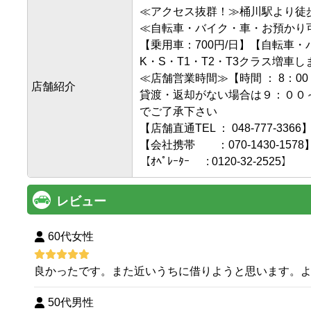
≪アクセス抜群！≫桶川駅より徒歩
≪自転車・バイク・車・お預かり可
【乗用車：700円/日】【自転車・バ
K・S・T1・T2・T3クラス増車し
≪店舗営業時間≫【時間 ： 8：00 ～
店舗紹介
貸渡・返却がない場合は９：００
でご了承下さい

【店舗直通TEL ： 048-777-3366】
【会社携帯　　：070-1430-1578】
【ｵﾍﾟﾚｰﾀｰ      : 0120-32-2525】
レビュー
60代女性
良かったです。また近いうちに借りようと思います。
50代男性