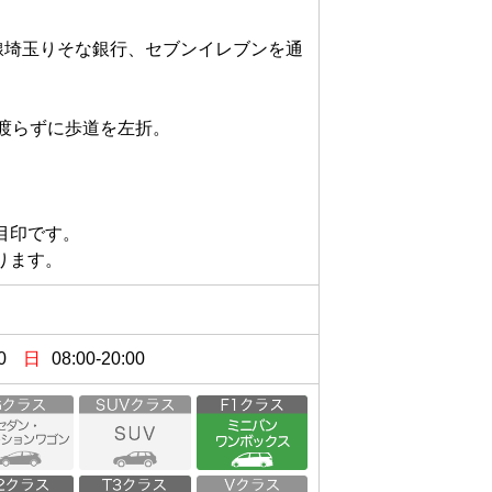
線埼玉りそな銀行、セブンイレブンを通
らずに歩道を左折。

印です。

ります。
0
日
08:00-20:00