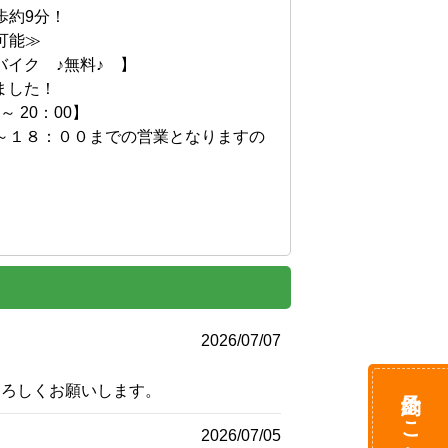
約9分！

能≫ 

イク　♪無料♪　】

ました！

 20：00】

～１８：００までの営業となりますの




2026/07/07
予約はこちら
よろしくお願いします。
2026/07/05