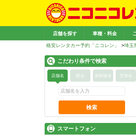
店舗を探す
車種・料金
格安レンタカー予約「ニコレン」
>
埼玉
こだわり条件で検索
店舗名
駅名
新幹線名
空港名
検索
スマートフォン