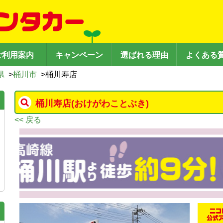
ご利用案内
キャンペーン
選ばれる理由
よくある
県
>
桶川市
>
桶川寿店
桶川寿店
(おけがわことぶき)
<< 戻る