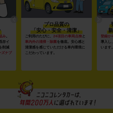
プロ品質の
〜
「安心・安全・清潔」
新
組み
。
ご利用のたびに、
24項目の車両点検
と
登録か
既存イ
車内外の清掃・除菌
を徹底。安心感と
導入し
を削減
清潔感を感じていただける車内環境に
います
ーズナブ
こだわっています。