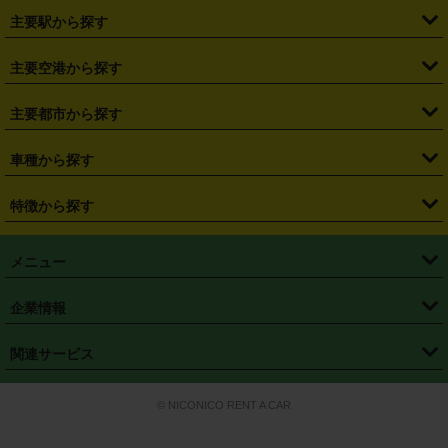
・
北海道
・
青森県
・
岩手県
・
宮城県
・
秋田県
・
山形県
主要駅から探す
・
福島県
・
東京都
・
神奈川県
・
埼玉県
・
千葉県
・
茨城県
・
札幌駅
・
仙台駅
・
新宿駅
・
池袋駅
・
渋谷駅
・
東京駅
主要空港から探す
・
栃木県
・
群馬県
・
山梨県
・
愛知県
・
静岡県
・
岐阜県
・
横浜駅
・
川崎駅
・
大宮駅
・
西船橋駅
・
柏駅
・
名古屋駅
・
新千歳空港
・
仙台空港
主要都市から探す
・
長野県
・
新潟県
・
富山県
・
石川県
・
福井県
・
大阪府
・
大阪駅
・
難波駅
・
三宮駅
・
京都駅
・
広島駅
・
博多駅
・
成田空港
・
羽田空港
・
兵庫県
・
京都府
・
滋賀県
・
和歌山県
・
奈良県
・
三重県
・
札幌市
・
仙台市
車種から探す
・
熊本駅
・
那覇空港駅
・
中部国際空港セントレア
・
関西国際空港
・
鳥取県
・
島根県
・
岡山県
・
広島県
・
山口県
・
徳島県
・
千葉市
・
さいたま市
・
軽自動車
・
コンパクトカー
・
ステーションワゴン・セダン
特徴から探す
・
大阪国際空港（伊丹空港）
・
神戸空港
・
香川県
・
愛媛県
・
高知県
・
福岡県
・
佐賀県
・
長崎県
・
横浜市
・
川崎市
・
ミニバン・ワンボックス
・
高級ミニバン・ワンボックス
・
SUV
・
岡山空港
・
徳島空港
・
ハイブリッド
・
宅配レンタカー
・
ETCカードレンタル
・
熊本県
・
大分県
・
宮崎県
・
鹿児島県
・
沖縄県
・
相模原市
・
新潟市
メニュー
・
軽トラック・商用バン
・
福岡空港
・
鹿児島空港
・
長期レンタル
・
深夜時間帯レンタル
・
免責補償プラス
・
静岡市
・
浜松市
・
・
トラック・バン
トップページ
・
はじめての方へ
・
ご利用案内
(タウンエースバン、ライトエースバン等)
企業情報
・
那覇空港
・
パーフェクト補償
・
スタッドレスタイヤ
・
直前予約
・
名古屋市
・
京都市
・
・
トラック・バン
ベストレート保証
・
予約から返却まで
・
・
店舗オリジナル
利用シーン別ガイ
(ハイエースバン・キャラバン等)
・
・
ニコパス(アプリ)
会社概要
・
ニュース
・
国際運転免許証
・
フランチャイズ募集
・
営業時間外返却サービス
・
個人情報保護
関連サービス
・
大阪市
・
堺市
ド
・
・
レッカー搬送サービス
カスタマーハラスメントに対する基本方針
・
神戸市
・
岡山市
・
・
車種・料金
カーリースなら「定額ニコノリパック」
・
店舗を探す
・
キャンペーン
© NICONICO RENT A CAR
・
特定商取引法に基づく表記
・
旅行業約款
・
広島市
・
北九州市
・
・
会員特典
超短期カーリースの「ニコリース」
・
選ばれる理由
・
安心・安全への取
り組み