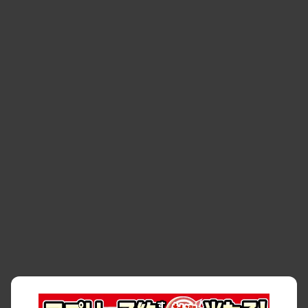
・
福岡市
・
熊本市
・
清潔・快適な車内
・
徹底した車両点検
・
新しいクルマ
空間
・
お客様の声
・
お客様大賞
・
よくある質問
・
お問い合わせ
・
予約キャンセル・
・
保険・補償
変更
・
事故・故障
・
交通違反
・
サイトマップ
・
貸渡約款
・
利用規約