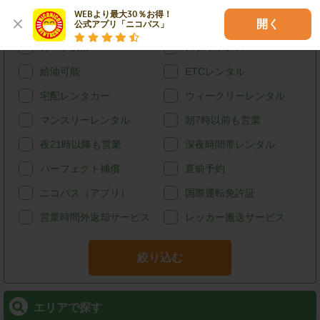
WEBより最大30％お得！

ハイブリッド
禁煙
開く
公式アプリ「ニコパス」
カード決済
スタッドレス
給油可能
ETCレンタル
宅配レンタカー
ウィークリーレンタル
マンスリーレンタル
朝7時以前も営業
夜21時以降も営業
深夜時間帯レンタル
パーフェクト補償
直前予約
ニコパス（アプリ）
国際運転免許証
営業時間外返却サービス
レッカー搬送サービス
絞り込む
エリアで探す