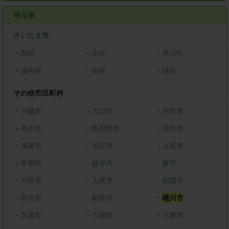
埼玉県
さいたま市
・
西区
・
北区
・
見沼区
・
浦和区
・
南区
・
緑区
その他市区町村
・
川越市
・
川口市
・
所沢市
・
本庄市
・
春日部市
・
羽生市
・
鴻巣市
・
深谷市
・
上尾市
・
草加市
・
越谷市
・
蕨市
・
戸田市
・
入間市
・
朝霞市
・
和光市
・
新座市
・
桶川市
・
久喜市
・
八潮市
・
三郷市