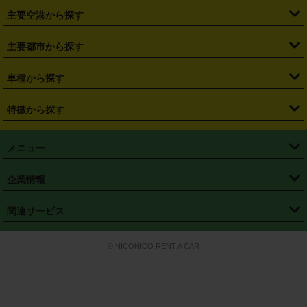
・
札幌駅
・
仙台駅
・
新宿駅
・
池袋駅
・
渋谷駅
・
東京駅
主要空港から探す
・
栃木県
・
群馬県
・
山梨県
・
愛知県
・
静岡県
・
岐阜県
・
横浜駅
・
川崎駅
・
大宮駅
・
西船橋駅
・
柏駅
・
名古屋駅
・
新千歳空港
・
仙台空港
主要都市から探す
・
長野県
・
新潟県
・
富山県
・
石川県
・
福井県
・
大阪府
・
大阪駅
・
難波駅
・
三宮駅
・
京都駅
・
広島駅
・
博多駅
・
成田空港
・
羽田空港
・
兵庫県
・
京都府
・
滋賀県
・
和歌山県
・
奈良県
・
三重県
・
札幌市
・
仙台市
車種から探す
・
熊本駅
・
那覇空港駅
・
中部国際空港セントレア
・
関西国際空港
・
鳥取県
・
島根県
・
岡山県
・
広島県
・
山口県
・
徳島県
・
千葉市
・
さいたま市
・
軽自動車
・
コンパクトカー
・
ステーションワゴン・セダン
特徴から探す
・
大阪国際空港（伊丹空港）
・
神戸空港
・
香川県
・
愛媛県
・
高知県
・
福岡県
・
佐賀県
・
長崎県
・
横浜市
・
川崎市
・
ミニバン・ワンボックス
・
高級ミニバン・ワンボックス
・
SUV
・
岡山空港
・
徳島空港
・
ハイブリッド
・
宅配レンタカー
・
ETCカードレンタル
・
熊本県
・
大分県
・
宮崎県
・
鹿児島県
・
沖縄県
・
相模原市
・
新潟市
メニュー
・
軽トラック・商用バン
・
福岡空港
・
鹿児島空港
・
長期レンタル
・
深夜時間帯レンタル
・
免責補償プラス
・
静岡市
・
浜松市
・
・
トラック・バン
トップページ
・
はじめての方へ
・
ご利用案内
(タウンエースバン、ライトエースバン等)
企業情報
・
那覇空港
・
パーフェクト補償
・
スタッドレスタイヤ
・
直前予約
・
名古屋市
・
京都市
・
・
トラック・バン
ベストレート保証
・
予約から返却まで
・
・
店舗オリジナル
利用シーン別ガイ
(ハイエースバン・キャラバン等)
・
・
ニコパス(アプリ)
会社概要
・
ニュース
・
国際運転免許証
・
フランチャイズ募集
・
営業時間外返却サービス
・
個人情報保護
関連サービス
・
大阪市
・
堺市
ド
・
・
レッカー搬送サービス
カスタマーハラスメントに対する基本方針
・
神戸市
・
岡山市
・
・
車種・料金
カーリースなら「定額ニコノリパック」
・
店舗を探す
・
キャンペーン
© NICONICO RENT A CAR
・
特定商取引法に基づく表記
・
旅行業約款
・
広島市
・
北九州市
・
・
会員特典
超短期カーリースの「ニコリース」
・
選ばれる理由
・
安心・安全への取
り組み
・
福岡市
・
熊本市
・
清潔・快適な車内
・
徹底した車両点検
・
新しいクルマ