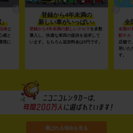
登録から4年未満の
潔」
新しい車がいっぱい♪
全
点検
と
登録から4年未満の新しいクルマ
を多数
全国47
心感と
導入し、快適な車両の提供を追求して
駅チカ
環境に
います。もちろん追加料金は0円です。
店舗で
用いた
す。
選ばれる理由を見る