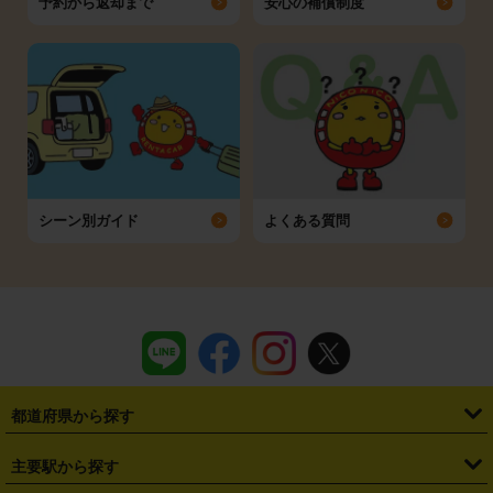
予約から返却まで
安心の補償制度
シーン別ガイド
よくある質問
都道府県から探す
・
北海道
・
青森県
・
岩手県
・
宮城県
・
秋田県
・
山形県
主要駅から探す
・
福島県
・
東京都
・
神奈川県
・
埼玉県
・
千葉県
・
茨城県