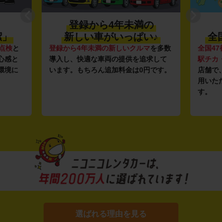
登録から4年未満の
潔」
新しい車がいっぱい♪
全
点検
と
登録から4年未満の新しいクルマ
を多数
全国47
心感と
導入し、快適な車両の提供を追求して
駅チカ
環境に
います。もちろん追加料金は0円です。
店舗で
用いた
す。
選ばれる理由を見る