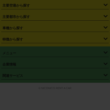
・
札幌駅
・
仙台駅
・
新宿駅
・
池袋駅
・
渋谷駅
・
東京駅
主要空港から探す
・
栃木県
・
群馬県
・
山梨県
・
愛知県
・
静岡県
・
岐阜県
・
横浜駅
・
川崎駅
・
大宮駅
・
西船橋駅
・
柏駅
・
名古屋駅
・
新千歳空港
・
仙台空港
主要都市から探す
・
長野県
・
新潟県
・
富山県
・
石川県
・
福井県
・
大阪府
・
大阪駅
・
難波駅
・
三宮駅
・
京都駅
・
広島駅
・
博多駅
・
成田空港
・
羽田空港
・
兵庫県
・
京都府
・
滋賀県
・
和歌山県
・
奈良県
・
三重県
・
札幌市
・
仙台市
車種から探す
・
熊本駅
・
那覇空港駅
・
中部国際空港セントレア
・
関西国際空港
・
鳥取県
・
島根県
・
岡山県
・
広島県
・
山口県
・
徳島県
・
千葉市
・
さいたま市
・
軽自動車
・
コンパクトカー
・
ステーションワゴン・セダン
特徴から探す
・
大阪国際空港（伊丹空港）
・
神戸空港
・
香川県
・
愛媛県
・
高知県
・
福岡県
・
佐賀県
・
長崎県
・
横浜市
・
川崎市
・
ミニバン・ワンボックス
・
高級ミニバン・ワンボックス
・
SUV
・
岡山空港
・
徳島空港
・
ハイブリッド
・
宅配レンタカー
・
ETCカードレンタル
・
熊本県
・
大分県
・
宮崎県
・
鹿児島県
・
沖縄県
・
相模原市
・
新潟市
メニュー
・
軽トラック・商用バン
・
福岡空港
・
鹿児島空港
・
長期レンタル
・
深夜時間帯レンタル
・
免責補償プラス
・
静岡市
・
浜松市
・
・
トラック・バン
トップページ
・
はじめての方へ
・
ご利用案内
(タウンエースバン、ライトエースバン等)
企業情報
・
那覇空港
・
パーフェクト補償
・
スタッドレスタイヤ
・
直前予約
・
名古屋市
・
京都市
・
・
トラック・バン
ベストレート保証
・
予約から返却まで
・
・
店舗オリジナル
利用シーン別ガイ
(ハイエースバン・キャラバン等)
・
・
ニコパス(アプリ)
会社概要
・
ニュース
・
国際運転免許証
・
フランチャイズ募集
・
営業時間外返却サービス
・
個人情報保護
関連サービス
・
大阪市
・
堺市
ド
・
・
レッカー搬送サービス
カスタマーハラスメントに対する基本方針
・
神戸市
・
岡山市
・
・
車種・料金
カーリースなら「定額ニコノリパック」
・
店舗を探す
・
キャンペーン
© NICONICO RENT A CAR
・
特定商取引法に基づく表記
・
旅行業約款
・
広島市
・
北九州市
・
・
会員特典
超短期カーリースの「ニコリース」
・
選ばれる理由
・
安心・安全への取
り組み
・
福岡市
・
熊本市
・
清潔・快適な車内
・
徹底した車両点検
・
新しいクルマ