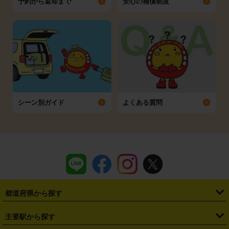
予約から返却まで
安心の補償制度
シーン別ガイド
よくある質問
都道府県から探す
・
北海道
・
青森県
・
岩手県
・
宮城県
・
秋田県
・
山形県
主要駅から探す
・
福島県
・
東京都
・
神奈川県
・
埼玉県
・
千葉県
・
茨城県