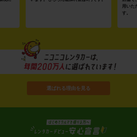
用いた
す。
選ばれる理由を見る