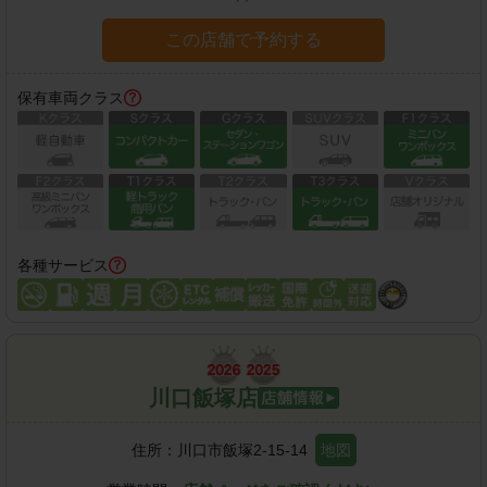
この店舗で予約する
保有車両クラス
各種サービス
川口飯塚店
住所：
川口市飯塚2-15-14
地図