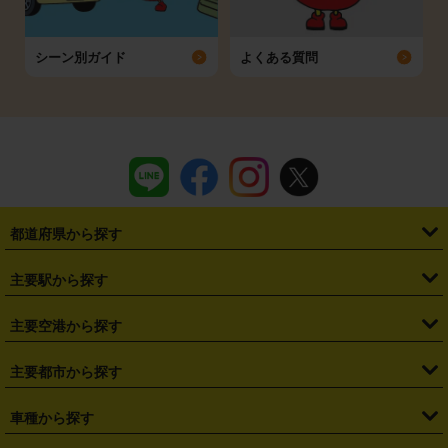
シーン別ガイド
よくある質問
都道府県から探す
・
北海道
・
青森県
・
岩手県
・
宮城県
・
秋田県
・
山形県
主要駅から探す
・
福島県
・
東京都
・
神奈川県
・
埼玉県
・
千葉県
・
茨城県
・
札幌駅
・
仙台駅
・
新宿駅
・
池袋駅
・
渋谷駅
・
東京駅
主要空港から探す
・
栃木県
・
群馬県
・
山梨県
・
愛知県
・
静岡県
・
岐阜県
・
横浜駅
・
川崎駅
・
大宮駅
・
西船橋駅
・
柏駅
・
名古屋駅
・
新千歳空港
・
仙台空港
主要都市から探す
・
長野県
・
新潟県
・
富山県
・
石川県
・
福井県
・
大阪府
・
大阪駅
・
難波駅
・
三宮駅
・
京都駅
・
広島駅
・
博多駅
・
成田空港
・
羽田空港
・
兵庫県
・
京都府
・
滋賀県
・
和歌山県
・
奈良県
・
三重県
・
札幌市
・
仙台市
車種から探す
・
熊本駅
・
那覇空港駅
・
中部国際空港セントレア
・
関西国際空港
・
鳥取県
・
島根県
・
岡山県
・
広島県
・
山口県
・
徳島県
・
千葉市
・
さいたま市