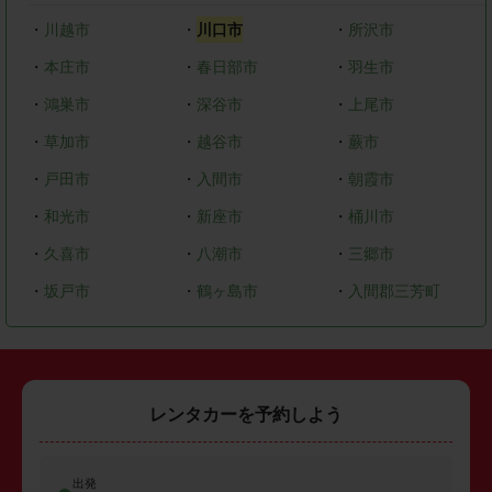
・
川越市
・
川口市
・
所沢市
・
本庄市
・
春日部市
・
羽生市
・
鴻巣市
・
深谷市
・
上尾市
・
草加市
・
越谷市
・
蕨市
・
戸田市
・
入間市
・
朝霞市
・
和光市
・
新座市
・
桶川市
・
久喜市
・
八潮市
・
三郷市
・
坂戸市
・
鶴ヶ島市
・
入間郡三芳町
レンタカーを予約しよう
出発