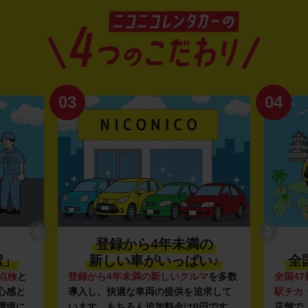
03
04
登録から4年未満の
潔」
新しい車がいっぱい♪
全
点検
と
登録から4年未満の新しいクルマ
を多数
全国47
心感と
導入し、快適な車両の提供を追求して
駅チカ
環境に
います。もちろん追加料金は0円です。
店舗で