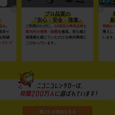
プロ品質の
登録
「安心・安全・清潔」
新し
。
ご利用のたびに、
24項目の車両点検
と
登録から4年
イ
車内外の清掃・除菌
を徹底。安心感と
導入し、快
減
清潔感を感じていただける車内環境に
います。もち
ブ
こだわっています。
選ばれる理由を見る