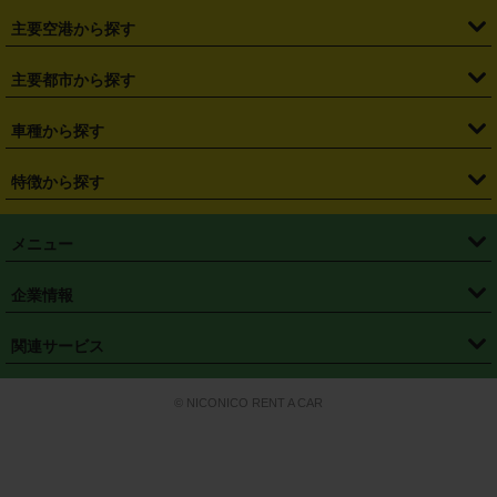
・
福島県
・
東京都
・
神奈川県
・
埼玉県
・
千葉県
・
茨城県
・
札幌駅
・
仙台駅
・
新宿駅
・
池袋駅
・
渋谷駅
・
東京駅
主要空港から探す
・
栃木県
・
群馬県
・
山梨県
・
愛知県
・
静岡県
・
岐阜県
・
横浜駅
・
川崎駅
・
大宮駅
・
西船橋駅
・
柏駅
・
名古屋駅
・
新千歳空港
・
仙台空港
主要都市から探す
・
長野県
・
新潟県
・
富山県
・
石川県
・
福井県
・
大阪府
・
大阪駅
・
難波駅
・
三宮駅
・
京都駅
・
広島駅
・
博多駅
・
成田空港
・
羽田空港
・
兵庫県
・
京都府
・
滋賀県
・
和歌山県
・
奈良県
・
三重県
・
札幌市
・
仙台市
車種から探す
・
熊本駅
・
那覇空港駅
・
中部国際空港セントレア
・
関西国際空港
・
鳥取県
・
島根県
・
岡山県
・
広島県
・
山口県
・
徳島県
・
千葉市
・
さいたま市
・
軽自動車
・
コンパクトカー
・
ステーションワゴン・セダン
特徴から探す
・
大阪国際空港（伊丹空港）
・
神戸空港
・
香川県
・
愛媛県
・
高知県
・
福岡県
・
佐賀県
・
長崎県
・
横浜市
・
川崎市
・
ミニバン・ワンボックス
・
高級ミニバン・ワンボックス
・
SUV
・
岡山空港
・
徳島空港
・
ハイブリッド
・
宅配レンタカー
・
ETCカードレンタル
・
熊本県
・
大分県
・
宮崎県
・
鹿児島県
・
沖縄県
・
相模原市
・
新潟市
メニュー
・
軽トラック・商用バン
・
福岡空港
・
鹿児島空港
・
長期レンタル
・
深夜時間帯レンタル
・
免責補償プラス
・
静岡市
・
浜松市
・
・
トラック・バン
トップページ
・
はじめての方へ
・
ご利用案内
(タウンエースバン、ライトエースバン等)
企業情報
・
那覇空港
・
パーフェクト補償
・
スタッドレスタイヤ
・
直前予約
・
名古屋市
・
京都市
・
・
トラック・バン
ベストレート保証
・
予約から返却まで
・
・
店舗オリジナル
利用シーン別ガイ
(ハイエースバン・キャラバン等)
・
・
ニコパス(アプリ)
会社概要
・
ニュース
・
国際運転免許証
・
フランチャイズ募集
・
営業時間外返却サービス
・
個人情報保護
関連サービス
・
大阪市
・
堺市
ド
・
・
レッカー搬送サービス
カスタマーハラスメントに対する基本方針
・
神戸市
・
岡山市
・
・
車種・料金
カーリースなら「定額ニコノリパック」
・
店舗を探す
・
キャンペーン
© NICONICO RENT A CAR
・
特定商取引法に基づく表記
・
旅行業約款
・
広島市
・
北九州市
・
・
会員特典
超短期カーリースの「ニコリース」
・
選ばれる理由
・
安心・安全への取
り組み
・
福岡市
・
熊本市
・
清潔・快適な車内
・
徹底した車両点検
・
新しいクルマ