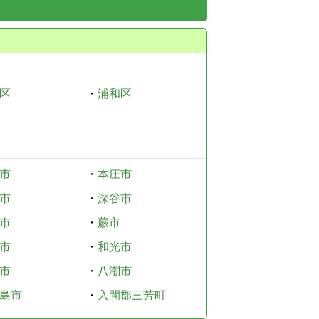
区
・
浦和区
市
・
本庄市
市
・
深谷市
市
・
蕨市
市
・
和光市
市
・
八潮市
島市
・
入間郡三芳町