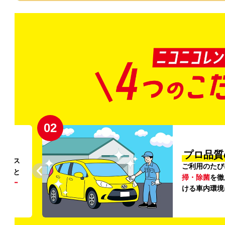
02
円〜
プロ品質
リンス
ご利用のたび
ること
掃・除菌
を徹
う
リー
ける車内環境