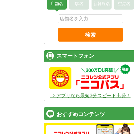
店舗名
駅名
新幹線名
空港名
検索
スマートフォン
⇒ アプリなら最短3分スピード出発！
おすすめコンテンツ