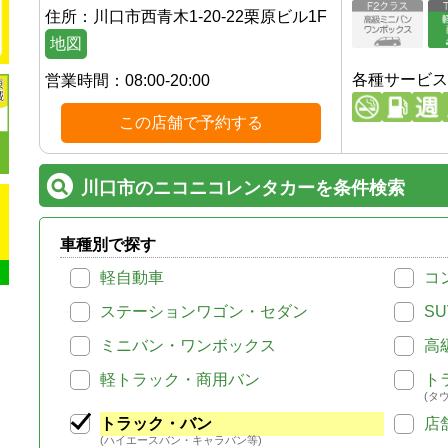
住所：
川口市西青木1-20-22栗原ビル1F
地図
各種サービス
営業時間：
08:00-20:00
この店舗で予約する
川口市のニコニコレンタカーを条件検索
車種別で探す
軽自動車
コ
ステーションワゴン・セダン
SU
ミニバン・ワンボックス
高
軽トラック・商用バン
ト
(タ
トラック・バン
店
(ハイエースバン・キャラバン等)