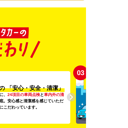
03
の
「安心・安全・清潔」
に、
24項目の車両点検
と
車内外の清
底。安心感と清潔感を感じていただ
にこだわっています。