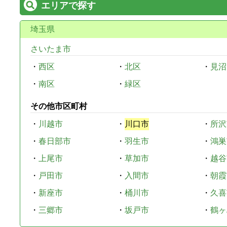
エリアで探す
埼玉県
さいたま市
・
西区
・
北区
・
見沼
・
南区
・
緑区
その他市区町村
・
川越市
・
川口市
・
所沢
・
春日部市
・
羽生市
・
鴻巣
・
上尾市
・
草加市
・
越谷
・
戸田市
・
入間市
・
朝霞
・
新座市
・
桶川市
・
久喜
・
三郷市
・
坂戸市
・
鶴ヶ