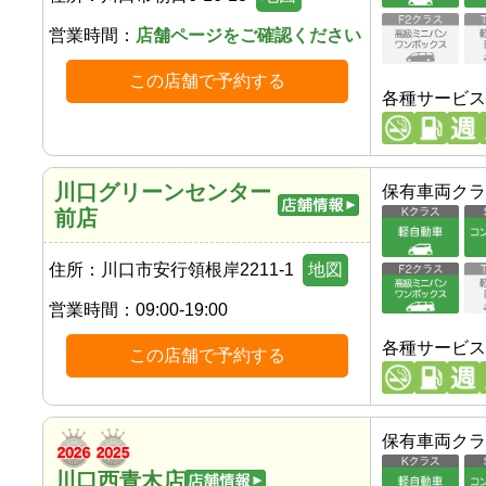
営業時間：
店舗ページをご確認ください
この店舗で予約する
各種サービス
川口グリーンセンター
保有車両クラ
前店
住所：
川口市安行領根岸2211-1
地図
営業時間：
09:00-19:00
各種サービス
この店舗で予約する
保有車両クラ
川口西青木店