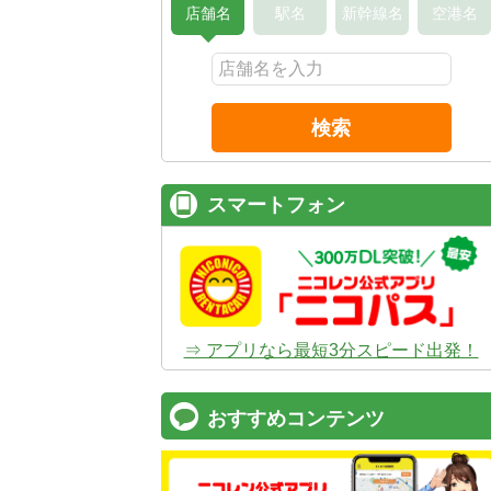
店舗名
駅名
新幹線名
空港名
検索
スマートフォン
⇒ アプリなら最短3分スピード出発！
おすすめコンテンツ