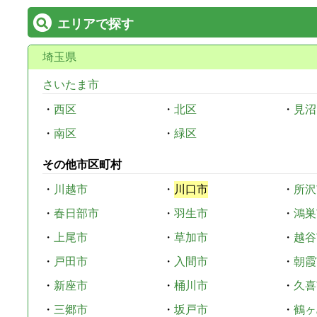
エリアで探す
埼玉県
さいたま市
・
西区
・
北区
・
見沼
・
南区
・
緑区
その他市区町村
・
川越市
・
川口市
・
所沢
・
春日部市
・
羽生市
・
鴻巣
・
上尾市
・
草加市
・
越谷
・
戸田市
・
入間市
・
朝霞
・
新座市
・
桶川市
・
久喜
・
三郷市
・
坂戸市
・
鶴ヶ