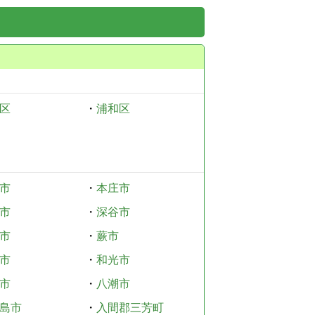
区
・
浦和区
市
・
本庄市
市
・
深谷市
市
・
蕨市
市
・
和光市
市
・
八潮市
島市
・
入間郡三芳町