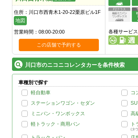
住所：
川口市西青木1-20-22栗原ビル1F
地図
各種サービス
営業時間：
08:00-20:00
この店舗で予約する
川口市のニコニコレンタカーを条件検索
車種別で探す
軽自動車
コ
ステーションワゴン・セダン
SU
ミニバン・ワンボックス
高
軽トラック・商用バン
ト
(タ
トラック・バン
店