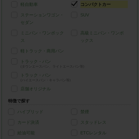
軽自動車
コンパクトカー
ステーションワゴン・
SUV
セダン
ミニバン・ワンボック
高級ミニバン・ワンボ
ス
ックス
軽トラック・商用バン
トラック・バン
(タウンエースバン、ライトエースバン等)
トラック・バン
(ハイエースバン・キャラバン等)
店舗オリジナル
特徴で探す
ハイブリッド
禁煙
カード決済
スタッドレス
給油可能
ETCレンタル