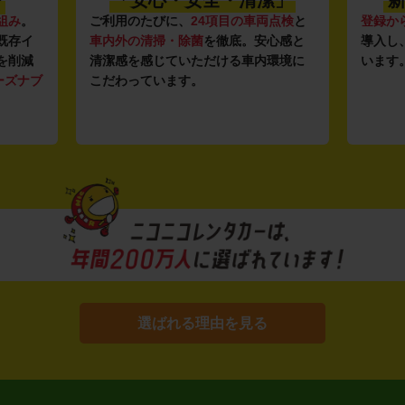
組み
。
ご利用のたびに、
24項目の車両点検
と
登録か
既存イ
車内外の清掃・除菌
を徹底。安心感と
導入し
を削減
清潔感を感じていただける車内環境に
います
ーズナブ
こだわっています。
選ばれる理由を見る