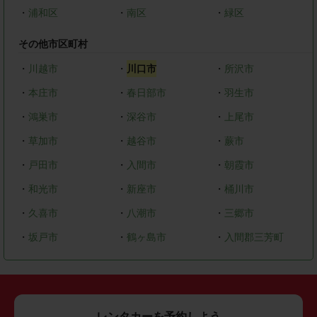
・
浦和区
・
南区
・
緑区
その他市区町村
・
川越市
・
川口市
・
所沢市
・
本庄市
・
春日部市
・
羽生市
・
鴻巣市
・
深谷市
・
上尾市
・
草加市
・
越谷市
・
蕨市
・
戸田市
・
入間市
・
朝霞市
・
和光市
・
新座市
・
桶川市
・
久喜市
・
八潮市
・
三郷市
・
坂戸市
・
鶴ヶ島市
・
入間郡三芳町
レンタカーを予約しよう