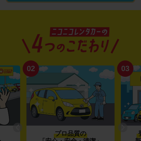
02
03
プロ品質の
〜
「安心・安全・清潔」
新