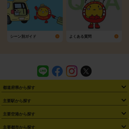
シーン別ガイド
よくある質問
都道府県から探す
・
北海道
・
青森県
・
岩手県
・
宮城県
・
秋田県
・
山形県
主要駅から探す
・
福島県
・
東京都
・
神奈川県
・
埼玉県
・
千葉県
・
茨城県
・
札幌駅
・
仙台駅
・
新宿駅
・
池袋駅
・
渋谷駅
・
東京駅
主要空港から探す
・
栃木県
・
群馬県
・
山梨県
・
愛知県
・
静岡県
・
岐阜県
・
横浜駅
・
川崎駅
・
大宮駅
・
西船橋駅
・
柏駅
・
名古屋駅
・
新千歳空港
・
仙台空港
主要都市から探す
・
長野県
・
新潟県
・
富山県
・
石川県
・
福井県
・
大阪府