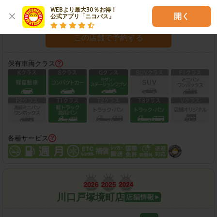
営業時間：
08:00-20:00
WEBより最大30％お得！

開く
公式アプリ「ニコパス」
営業時間外返却サービス対応店
この店舗で予約する
保有車両クラス
各種サービス
川口戸塚境町店