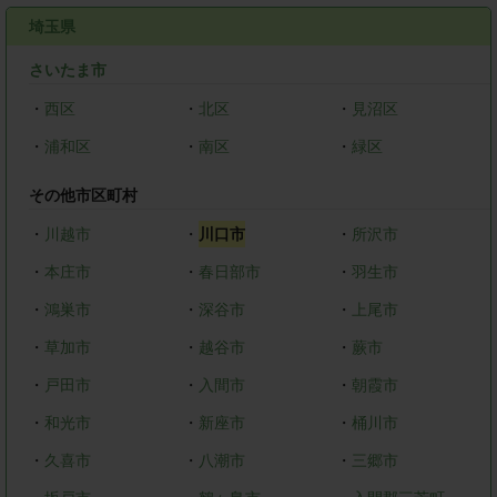
埼玉県
さいたま市
・
西区
・
北区
・
見沼区
・
浦和区
・
南区
・
緑区
その他市区町村
・
川越市
・
川口市
・
所沢市
・
本庄市
・
春日部市
・
羽生市
・
鴻巣市
・
深谷市
・
上尾市
・
草加市
・
越谷市
・
蕨市
・
戸田市
・
入間市
・
朝霞市
・
和光市
・
新座市
・
桶川市
・
久喜市
・
八潮市
・
三郷市