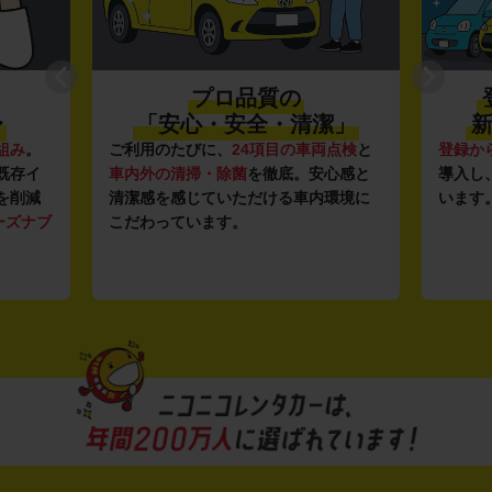
プロ品質の
〜
「安心・安全・清潔」
新
組み
。
ご利用のたびに、
24項目の車両点検
と
登録か
既存イ
車内外の清掃・除菌
を徹底。安心感と
導入し
を削減
清潔感を感じていただける車内環境に
います
ーズナブ
こだわっています。