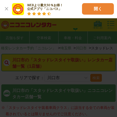
WEBより最大30％お得！

開く
公式アプリ「ニコパス」
店舗を探す
空車検索
車種・料金
ご利用案内
>
>
>
格安レンタカー予約「ニコレン」
埼玉県
川口市
スタッドレス
川口市の「スタッドレスタイヤ取扱い」レンタカー店
舗一覧（1店舗）
エリアで探す：
検索
川口市の「スタッドレスタイヤ取扱い」ニコニコレン
タカー店舗一覧
※
「スタッドレスタイヤ装着車両クラス」に該当する全ての車両が装
着されているとは限りませんのでご注意ください。