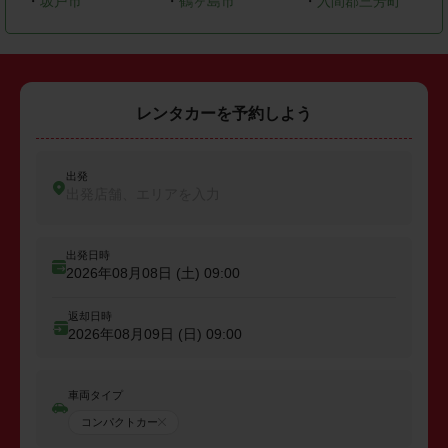
・
坂戸市
・
鶴ヶ島市
・
入間郡三芳町
レンタカーを予約しよう
出発
出発店舗、エリアを入力
出発日時
2026年08月08日 (土)
09:00
返却日時
2026年08月09日 (日)
09:00
車両タイプ
コンパクトカー