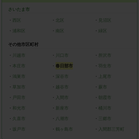
さいたま市
・
西区
・
北区
・
見沼区
・
浦和区
・
南区
・
緑区
その他市区町村
・
川越市
・
川口市
・
所沢市
・
本庄市
・
春日部市
・
羽生市
・
鴻巣市
・
深谷市
・
上尾市
・
草加市
・
越谷市
・
蕨市
・
戸田市
・
入間市
・
朝霞市
・
和光市
・
新座市
・
桶川市
・
久喜市
・
八潮市
・
三郷市
・
坂戸市
・
鶴ヶ島市
・
入間郡三芳町