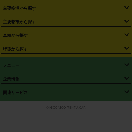
・
福島県
・
東京都
・
神奈川県
・
埼玉県
・
千葉県
・
茨城県
・
札幌駅
・
仙台駅
・
新宿駅
・
池袋駅
・
渋谷駅
・
東京駅
主要空港から探す
・
栃木県
・
群馬県
・
山梨県
・
愛知県
・
静岡県
・
岐阜県
・
横浜駅
・
川崎駅
・
大宮駅
・
西船橋駅
・
柏駅
・
名古屋駅
・
新千歳空港
・
仙台空港
主要都市から探す
・
長野県
・
新潟県
・
富山県
・
石川県
・
福井県
・
大阪府
・
大阪駅
・
難波駅
・
三宮駅
・
京都駅
・
広島駅
・
博多駅
・
成田空港
・
羽田空港
・
兵庫県
・
京都府
・
滋賀県
・
和歌山県
・
奈良県
・
三重県
・
札幌市
・
仙台市
車種から探す
・
熊本駅
・
那覇空港駅
・
中部国際空港セントレア
・
関西国際空港
・
鳥取県
・
島根県
・
岡山県
・
広島県
・
山口県
・
徳島県
・
千葉市
・
さいたま市
・
軽自動車
・
コンパクトカー
・
ステーションワゴン・セダン
特徴から探す
・
大阪国際空港（伊丹空港）
・
神戸空港
・
香川県
・
愛媛県
・
高知県
・
福岡県
・
佐賀県
・
長崎県
・
横浜市
・
川崎市
・
ミニバン・ワンボックス
・
高級ミニバン・ワンボックス
・
SUV
・
岡山空港
・
徳島空港
・
ハイブリッド
・
宅配レンタカー
・
ETCカードレンタル
・
熊本県
・
大分県
・
宮崎県
・
鹿児島県
・
沖縄県
・
相模原市
・
新潟市
メニュー
・
軽トラック・商用バン
・
福岡空港
・
鹿児島空港
・
長期レンタル
・
深夜時間帯レンタル
・
免責補償プラス
・
静岡市
・
浜松市
・
・
トラック・バン
トップページ
・
はじめての方へ
・
ご利用案内
(タウンエースバン、ライトエースバン等)
企業情報
・
那覇空港
・
パーフェクト補償
・
スタッドレスタイヤ
・
直前予約
・
名古屋市
・
京都市
・
・
トラック・バン
ベストレート保証
・
予約から返却まで
・
・
店舗オリジナル
利用シーン別ガイ
(ハイエースバン・キャラバン等)
・
・
ニコパス(アプリ)
会社概要
・
ニュース
・
国際運転免許証
・
フランチャイズ募集
・
営業時間外返却サービス
・
個人情報保護
関連サービス
・
大阪市
・
堺市
ド
・
・
レッカー搬送サービス
カスタマーハラスメントに対する基本方針
・
神戸市
・
岡山市
・
・
車種・料金
カーリースなら「定額ニコノリパック」
・
店舗を探す
・
キャンペーン
© NICONICO RENT A CAR
・
特定商取引法に基づく表記
・
旅行業約款
・
広島市
・
北九州市
・
・
会員特典
超短期カーリースの「ニコリース」
・
選ばれる理由
・
安心・安全への取
り組み
・
福岡市
・
熊本市
・
清潔・快適な車内
・
徹底した車両点検
・
新しいクルマ