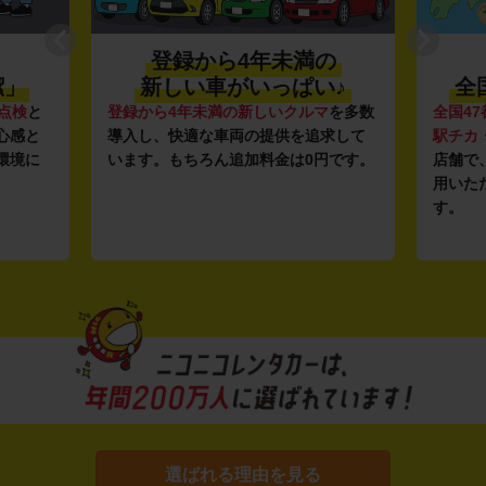
登録から4年未満の
潔」
新しい車がいっぱい♪
全
点検
と
登録から4年未満の新しいクルマ
を多数
全国47
心感と
導入し、快適な車両の提供を追求して
駅チカ
環境に
います。もちろん追加料金は0円です。
店舗で
用いた
す。
選ばれる理由を見る