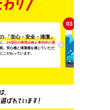
03
の
「安心・安全・清潔」
に、
24項目の車両点検
と
車内外の清
底。安心感と清潔感を感じていただ
にこだわっています。