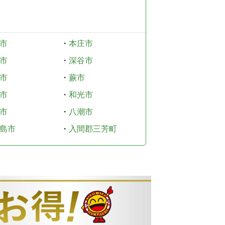
市
・
本庄市
市
・
深谷市
市
・
蕨市
市
・
和光市
市
・
八潮市
島市
・
入間郡三芳町