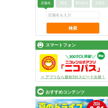
店舗名
駅名
新幹線名
空港名
検索
スマートフォン
⇒ アプリなら最短3分スピード出発！
おすすめコンテンツ