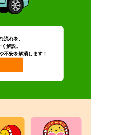
な流れを、
すく解説。
や不安を解消します！