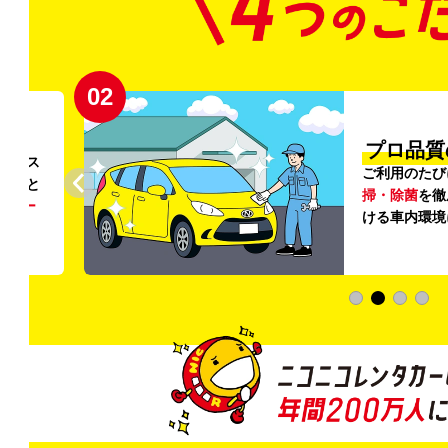
02
円〜
プロ品質
リンス
ご利用のたび
ること
掃・除菌
を徹
う
リー
ける車内環境