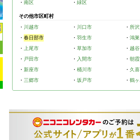
・
南区
・
緑区
その他市区町村
・
川越市
・
川口市
・
所沢
・
春日部市
・
羽生市
・
鴻巣
・
上尾市
・
草加市
・
越谷
・
戸田市
・
入間市
・
朝霞
・
新座市
・
桶川市
・
久喜
・
三郷市
・
坂戸市
・
鶴ヶ