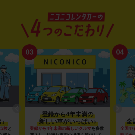
03
04
登録から4年未満の
潔」
新しい車がいっぱい♪
全
点検
と
登録から4年未満の新しいクルマ
を多数
全国47
心感と
導入し、快適な車両の提供を追求して
駅チカ