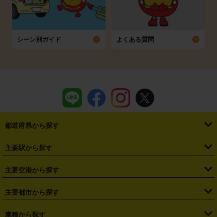
シーン別ガイド
よくある質問
都道府県から探す
・
北海道
・
青森県
・
岩手県
・
宮城県
・
秋田県
・
山形県
主要駅から探す
・
福島県
・
東京都
・
神奈川県
・
埼玉県
・
千葉県
・
茨城県
・
札幌駅
・
仙台駅
・
新宿駅
・
池袋駅
・
渋谷駅
・
東京駅
主要空港から探す
・
栃木県
・
群馬県
・
山梨県
・
愛知県
・
静岡県
・
岐阜県
・
横浜駅
・
川崎駅
・
大宮駅
・
西船橋駅
・
柏駅
・
名古屋駅
・
新千歳空港
・
仙台空港
主要都市から探す
・
長野県
・
新潟県
・
富山県
・
石川県
・
福井県
・
大阪府
・
大阪駅
・
難波駅
・
三宮駅
・
京都駅
・
広島駅
・
博多駅
・
成田空港
・
羽田空港
・
兵庫県
・
京都府
・
滋賀県
・
和歌山県
・
奈良県
・
三重県
・
札幌市
・
仙台市
車種から探す
・
熊本駅
・
那覇空港駅