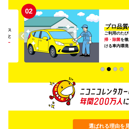
02
円〜
プロ品質
リンス
ご利用のたび
ること
掃・除菌
を徹
う
リー
ける車内環境
選ばれる理由を