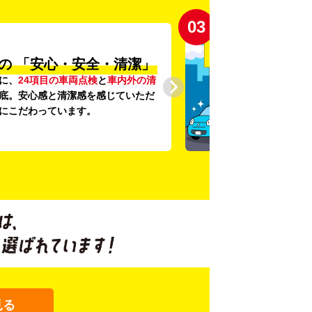
03
の
「安心・安全・清潔」
に、
24項目の車両点検
と
車内外の清
底。安心感と清潔感を感じていただ
にこだわっています。
見る