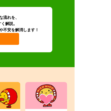
な流れを、
すく解説。
や不安を解消します！