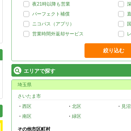
夜21時以降も営業
パーフェクト補償
ニコパス（アプリ）
営業時間外返却サービス
絞り込む
エリアで探す
埼玉県
さいたま市
・
西区
・
北区
・
見沼
・
南区
・
緑区
その他市区町村