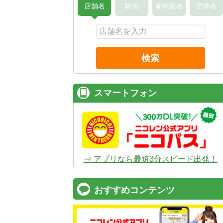
店舗名
駅名
新幹線名
空港名
検索
スマートフォン
⇒ アプリなら最短3分スピード出発！
おすすめコンテンツ