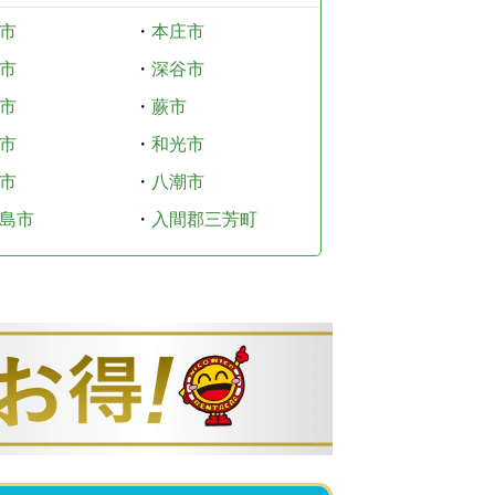
市
・
本庄市
市
・
深谷市
市
・
蕨市
市
・
和光市
市
・
八潮市
島市
・
入間郡三芳町