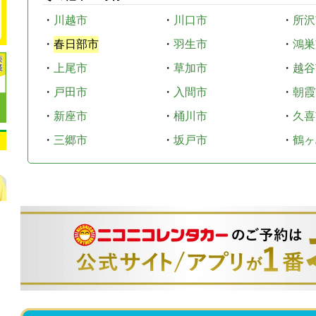
・
川越市
・
川口市
・
所沢
・
春日部市
・
羽生市
・
鴻巣
・
上尾市
・
草加市
・
越谷
・
戸田市
・
入間市
・
朝霞
・
新座市
・
桶川市
・
久喜
・
三郷市
・
坂戸市
・
鶴ヶ