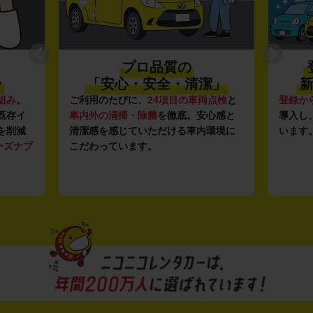
プロ品質の
〜
「安心・安全・清潔」
新
組み
。
ご利用のたびに、
24項目の車両点検
と
登録か
既存イ
車内外の清掃・除菌
を徹底。安心感と
導入し
を削減
清潔感を感じていただける車内環境に
います
ーズナブ
こだわっています。