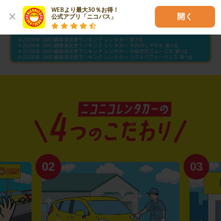
WEBより最大30％お得！

開く
公式アプリ「ニコパス」
02
03