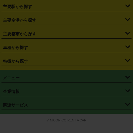
・
北海道
・
青森県
・
岩手県
・
宮城県
・
秋田県
・
山形県
主要駅から探す
・
福島県
・
東京都
・
神奈川県
・
埼玉県
・
千葉県
・
茨城県
・
札幌駅
・
仙台駅
・
新宿駅
・
池袋駅
・
渋谷駅
・
東京駅
主要空港から探す
・
栃木県
・
群馬県
・
山梨県
・
愛知県
・
静岡県
・
岐阜県
・
横浜駅
・
川崎駅
・
大宮駅
・
西船橋駅
・
柏駅
・
名古屋駅
・
新千歳空港
・
仙台空港
主要都市から探す
・
長野県
・
新潟県
・
富山県
・
石川県
・
福井県
・
大阪府
・
大阪駅
・
難波駅
・
三宮駅
・
京都駅
・
広島駅
・
博多駅
・
成田空港
・
羽田空港
・
兵庫県
・
京都府
・
滋賀県
・
和歌山県
・
奈良県
・
三重県
・
札幌市
・
仙台市
車種から探す
・
熊本駅
・
那覇空港駅
・
中部国際空港セントレア
・
関西国際空港
・
鳥取県
・
島根県
・
岡山県
・
広島県
・
山口県
・
徳島県
・
千葉市
・
さいたま市
・
軽自動車
・
コンパクトカー
・
ステーションワゴン・セダン
特徴から探す
・
大阪国際空港（伊丹空港）
・
神戸空港
・
香川県
・
愛媛県
・
高知県
・
福岡県
・
佐賀県
・
長崎県
・
横浜市
・
川崎市
・
ミニバン・ワンボックス
・
高級ミニバン・ワンボックス
・
SUV
・
岡山空港
・
徳島空港
・
ハイブリッド
・
宅配レンタカー
・
ETCカードレンタル
・
熊本県
・
大分県
・
宮崎県
・
鹿児島県
・
沖縄県
・
相模原市
・
新潟市
メニュー
・
軽トラック・商用バン
・
福岡空港
・
鹿児島空港
・
長期レンタル
・
深夜時間帯レンタル
・
免責補償プラス
・
静岡市
・
浜松市
・
・
トラック・バン
トップページ
・
はじめての方へ
・
ご利用案内
(タウンエースバン、ライトエースバン等)
企業情報
・
那覇空港
・
パーフェクト補償
・
スタッドレスタイヤ
・
直前予約
・
名古屋市
・
京都市
・
・
トラック・バン
ベストレート保証
・
予約から返却まで
・
・
店舗オリジナル
利用シーン別ガイ
(ハイエースバン・キャラバン等)
・
・
ニコパス(アプリ)
会社概要
・
ニュース
・
国際運転免許証
・
フランチャイズ募集
・
営業時間外返却サービス
・
個人情報保護
関連サービス
・
大阪市
・
堺市
ド
・
・
レッカー搬送サービス
カスタマーハラスメントに対する基本方針
・
神戸市
・
岡山市
・
・
車種・料金
カーリースなら「定額ニコノリパック」
・
店舗を探す
・
キャンペーン
© NICONICO RENT A CAR
・
特定商取引法に基づく表記
・
旅行業約款
・
広島市
・
北九州市
・
・
会員特典
超短期カーリースの「ニコリース」
・
選ばれる理由
・
安心・安全への取