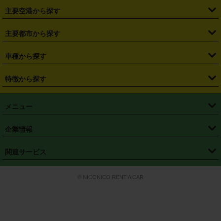
・
札幌駅
・
仙台駅
・
新宿駅
・
池袋駅
・
渋谷駅
・
東京駅
主要空港から探す
・
栃木県
・
群馬県
・
山梨県
・
愛知県
・
静岡県
・
岐阜県
・
横浜駅
・
川崎駅
・
大宮駅
・
西船橋駅
・
柏駅
・
名古屋駅
・
新千歳空港
・
仙台空港
主要都市から探す
・
長野県
・
新潟県
・
富山県
・
石川県
・
福井県
・
大阪府
・
大阪駅
・
難波駅
・
三宮駅
・
京都駅
・
広島駅
・
博多駅
・
成田空港
・
羽田空港
・
兵庫県
・
京都府
・
滋賀県
・
和歌山県
・
奈良県
・
三重県
・
札幌市
・
仙台市
車種から探す
・
熊本駅
・
那覇空港駅
・
中部国際空港セントレア
・
関西国際空港
・
鳥取県
・
島根県
・
岡山県
・
広島県
・
山口県
・
徳島県
・
千葉市
・
さいたま市
・
軽自動車
・
コンパクトカー
・
ステーションワゴン・セダン
特徴から探す
・
大阪国際空港（伊丹空港）
・
神戸空港
・
香川県
・
愛媛県
・
高知県
・
福岡県
・
佐賀県
・
長崎県
・
横浜市
・
川崎市
・
ミニバン・ワンボックス
・
高級ミニバン・ワンボックス
・
SUV
・
岡山空港
・
徳島空港
・
ハイブリッド
・
宅配レンタカー
・
ETCカードレンタル
・
熊本県
・
大分県
・
宮崎県
・
鹿児島県
・
沖縄県
・
相模原市
・
新潟市
メニュー
・
軽トラック・商用バン
・
福岡空港
・
鹿児島空港
・
長期レンタル
・
深夜時間帯レンタル
・
免責補償プラス
・
静岡市
・
浜松市
・
・
トラック・バン
トップページ
・
はじめての方へ
・
ご利用案内
(タウンエースバン、ライトエースバン等)
企業情報
・
那覇空港
・
パーフェクト補償
・
スタッドレスタイヤ
・
直前予約
・
名古屋市
・
京都市
・
・
トラック・バン
ベストレート保証
・
予約から返却まで
・
・
店舗オリジナル
利用シーン別ガイ
(ハイエースバン・キャラバン等)
・
・
ニコパス(アプリ)
会社概要
・
ニュース
・
国際運転免許証
・
フランチャイズ募集
・
営業時間外返却サービス
・
個人情報保護
関連サービス
・
大阪市
・
堺市
ド
・
・
レッカー搬送サービス
カスタマーハラスメントに対する基本方針
・
神戸市
・
岡山市
・
・
車種・料金
カーリースなら「定額ニコノリパック」
・
店舗を探す
・
キャンペーン
© NICONICO RENT A CAR
・
特定商取引法に基づく表記
・
旅行業約款
・
広島市
・
北九州市
・
・
会員特典
超短期カーリースの「ニコリース」
・
選ばれる理由
・
安心・安全への取
り組み
・
福岡市
・
熊本市
・
清潔・快適な車内
・
徹底した車両点検
・
新しいクルマ