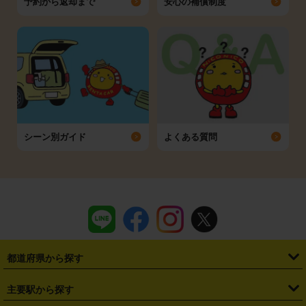
予約から返却まで
安心の補償制度
シーン別ガイド
よくある質問
都道府県から探す
・
北海道
・
青森県
・
岩手県
・
宮城県
・
秋田県
・
山形県
主要駅から探す
・
福島県
・
東京都
・
神奈川県
・
埼玉県
・
千葉県
・
茨城県