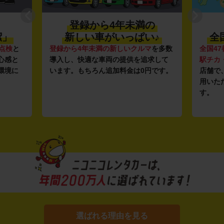
登録から4年未満の
潔」
新しい車がいっぱい♪
全
点検
と
登録から4年未満の新しいクルマ
を多数
全国47
心感と
導入し、快適な車両の提供を追求して
駅チカ
環境に
います。もちろん追加料金は0円です。
店舗で
用いた
す。
選ばれる理由を見る