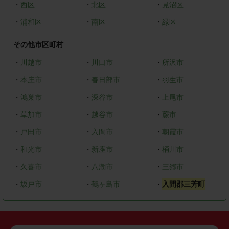
・
西区
・
北区
・
見沼区
・
浦和区
・
南区
・
緑区
その他市区町村
・
川越市
・
川口市
・
所沢市
・
本庄市
・
春日部市
・
羽生市
・
鴻巣市
・
深谷市
・
上尾市
・
草加市
・
越谷市
・
蕨市
・
戸田市
・
入間市
・
朝霞市
・
和光市
・
新座市
・
桶川市
・
久喜市
・
八潮市
・
三郷市
・
坂戸市
・
鶴ヶ島市
・
入間郡三芳町