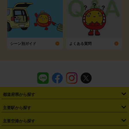
シーン別ガイド
よくある質問
都道府県から探す
・
北海道
・
青森県
・
岩手県
・
宮城県
・
秋田県
・
山形県
主要駅から探す
・
福島県
・
東京都
・
神奈川県
・
埼玉県
・
千葉県
・
茨城県
・
札幌駅
・
仙台駅
・
新宿駅
・
池袋駅
・
渋谷駅
・
東京駅
主要空港から探す
・
栃木県
・
群馬県
・
山梨県
・
愛知県
・
静岡県
・
岐阜県
・
横浜駅
・
川崎駅
・
大宮駅
・
西船橋駅
・
柏駅
・
名古屋駅