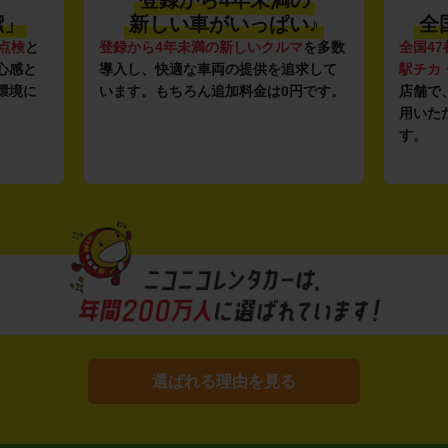
登録から4年未満の
潔」
新しい車がいっぱい♪
全
点検
と
登録から4年未満の新しいクルマ
を多数
全国47
心感と
導入し、快適な車両の提供を追求して
駅チカ
環境に
います。もちろん追加料金は0円です。
店舗で
用いた
す。
選ばれる理由を見る