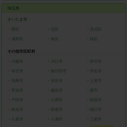
埼玉県
さいたま市
・
西区
・
北区
・
見沼区
・
浦和区
・
南区
・
緑区
その他市区町村
・
川越市
・
川口市
・
所沢市
・
本庄市
・
春日部市
・
羽生市
・
鴻巣市
・
深谷市
・
上尾市
・
草加市
・
越谷市
・
蕨市
・
戸田市
・
入間市
・
朝霞市
・
和光市
・
新座市
・
桶川市
・
久喜市
・
八潮市
・
三郷市