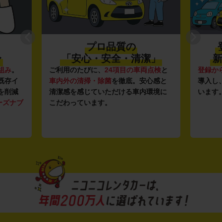
プロ品質の
〜
「安心・安全・清潔」
新
組み
。
ご利用のたびに、
24項目の車両点検
と
登録か
既存イ
車内外の清掃・除菌
を徹底。安心感と
導入し
を削減
清潔感を感じていただける車内環境に
います
ーズナブ
こだわっています。