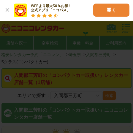
WEBより最大30％お得！

開く
公式アプリ「ニコパス」
店舗を探す
空車検索
車種・料金
ご利用案内
>
>
>
格安レンタカー予約「ニコレン」
埼玉県
入間郡三芳町
Sクラス(コンパクトカー)
入間郡三芳町の「コンパクトカー取扱い」レンタカー
店舗一覧（1店舗）
エリアで探す：
検索
入間郡三芳町の「コンパクトカー取扱い」ニコニコレ
ンタカー店舗一覧