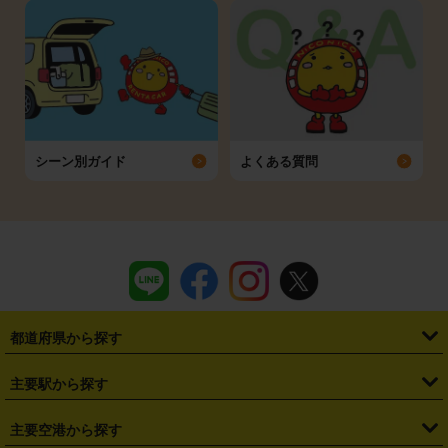
シーン別ガイド
よくある質問
都道府県から探す
・
北海道
・
青森県
・
岩手県
・
宮城県
・
秋田県
・
山形県
主要駅から探す
・
福島県
・
東京都
・
神奈川県
・
埼玉県
・
千葉県
・
茨城県
・
札幌駅
・
仙台駅
・
新宿駅
・
池袋駅
・
渋谷駅
・
東京駅
主要空港から探す
・
栃木県
・
群馬県
・
山梨県
・
愛知県
・
静岡県
・
岐阜県