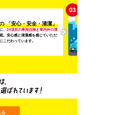
03
の
「安心・安全・清潔」
に、
24項目の車両点検
と
車内外の清
底。安心感と清潔感を感じていただ
にこだわっています。
見る