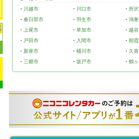
・
川越市
・
川口市
・
所沢
・
春日部市
・
羽生市
・
鴻巣
・
上尾市
・
草加市
・
越谷
・
戸田市
・
入間市
・
朝霞
・
新座市
・
桶川市
・
久喜
・
三郷市
・
坂戸市
・
鶴ヶ