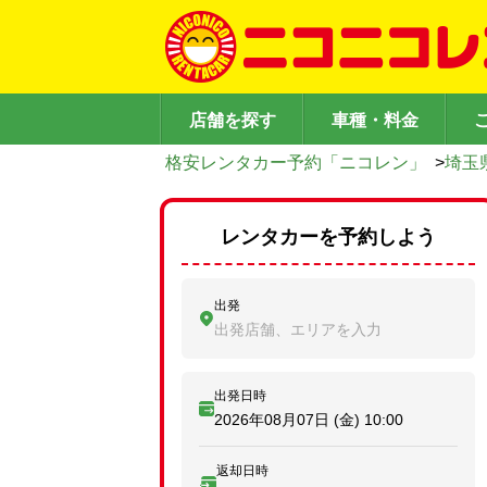
店舗を探す
車種・料金
格安レンタカー予約「ニコレン」
>
埼玉
レンタカーを予約しよう
出発
出発店舗、エリアを入力
出発日時
2026年08月07日 (金)
10:00
返却日時