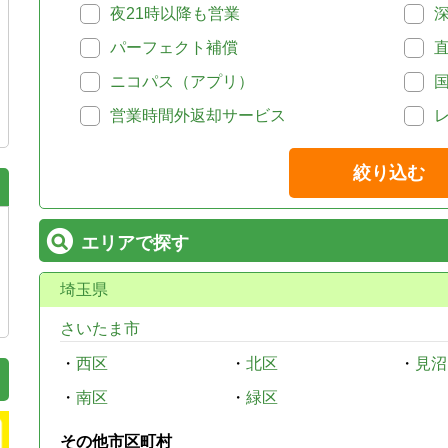
夜21時以降も営業
パーフェクト補償
ニコパス（アプリ）
営業時間外返却サービス
絞り込む
エリアで探す
埼玉県
さいたま市
・
西区
・
北区
・
見沼
・
南区
・
緑区
その他市区町村