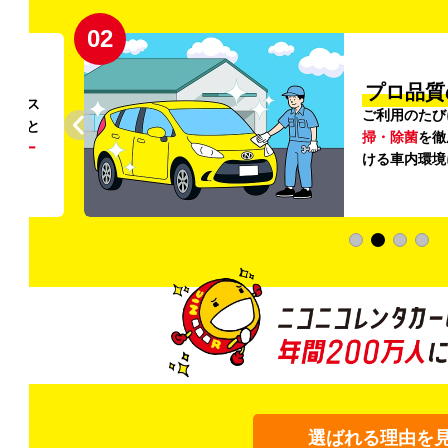
02
円〜
プロ品質
リンス
ご利用のたび
ること
掃・除菌
を徹
う
リー
ける車内環境
選ばれる理由を