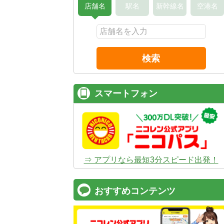
店舗名
駅名
新幹線名
空港名
検索
スマートフォン
⇒ アプリなら最短3分スピード出発！
おすすめコンテンツ