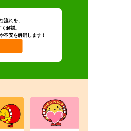
な流れを、
すく解説。
や不安を解消します！