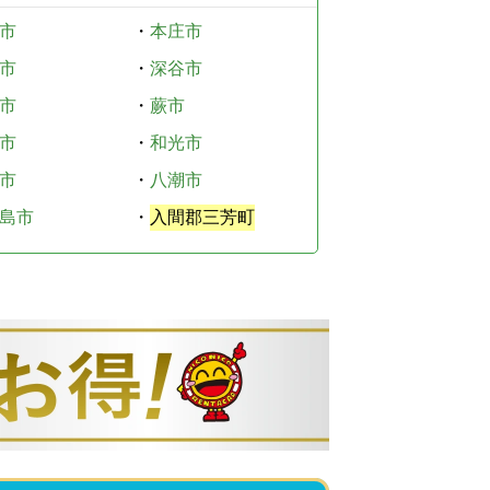
市
・
本庄市
市
・
深谷市
市
・
蕨市
市
・
和光市
市
・
八潮市
島市
・
入間郡三芳町