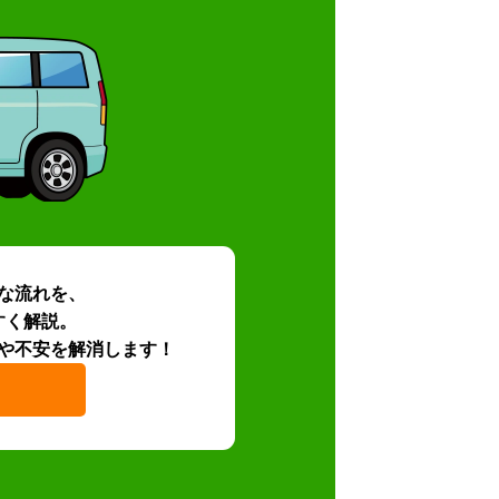
な流れを、
すく解説。
や不安を解消します！