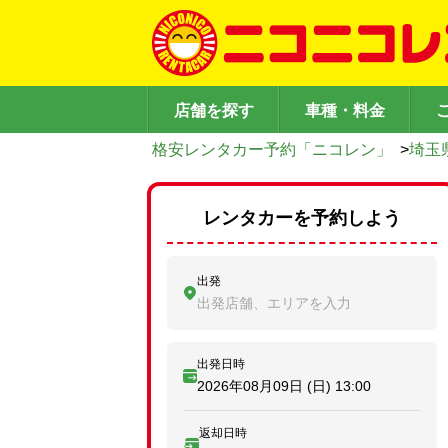
店舗を探す
車種・料金
格安レンタカー予約「ニコレン」
>
埼玉
レンタカーを予約しよう
出発
出発店舗、エリアを入力
出発日時
2026年08月09日 (日)
13:00
返却日時