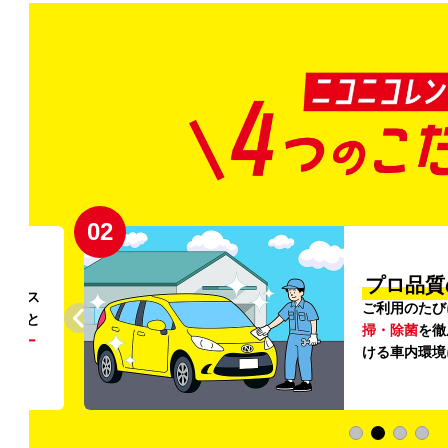
02
円〜
プロ品質
リンス
ご利用のたび
ること
掃・除菌
を徹
う
リー
ける車内環境