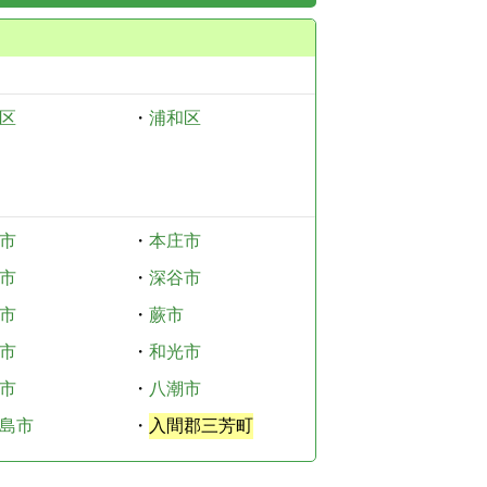
区
・
浦和区
市
・
本庄市
市
・
深谷市
市
・
蕨市
市
・
和光市
市
・
八潮市
島市
・
入間郡三芳町