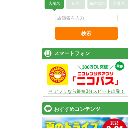
店舗名
駅名
新幹線名
空港名
検索
スマートフォン
⇒ アプリなら最短3分スピード出発！
おすすめコンテンツ