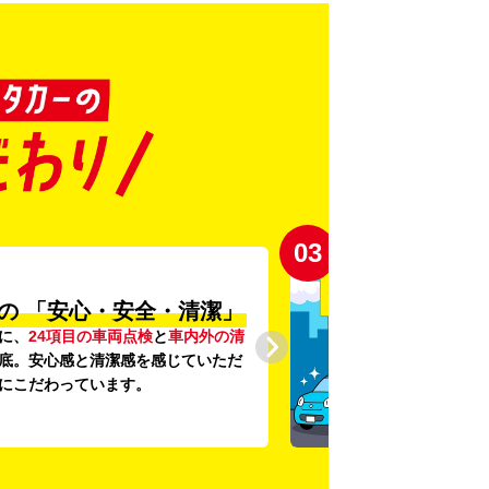
03
の
「安心・安全・清潔」
に、
24項目の車両点検
と
車内外の清
底。安心感と清潔感を感じていただ
にこだわっています。