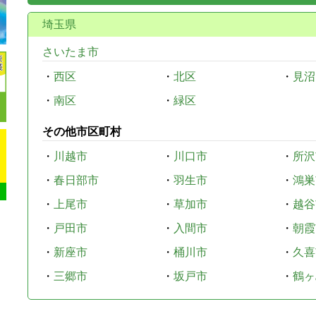
埼玉県
さいたま市
・
西区
・
北区
・
見沼
・
南区
・
緑区
その他市区町村
・
川越市
・
川口市
・
所沢
・
春日部市
・
羽生市
・
鴻巣
・
上尾市
・
草加市
・
越谷
・
戸田市
・
入間市
・
朝霞
・
新座市
・
桶川市
・
久喜
・
三郷市
・
坂戸市
・
鶴ヶ