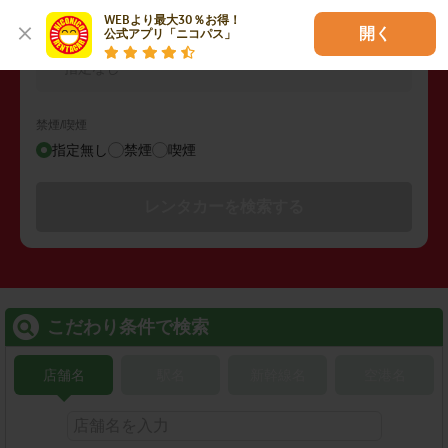
WEBより最大30％お得！

開く
公式アプリ「ニコパス」
その他の検索条件
指定なし
禁煙/喫煙
指定無し
禁煙
喫煙
レンタカーを検索する
こだわり条件で検索
店舗名
駅名
新幹線名
空港名