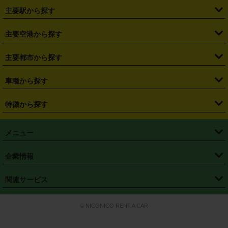
・
北海道
・
青森県
・
岩手県
・
宮城県
・
秋田県
・
山形県
主要駅から探す
・
福島県
・
東京都
・
神奈川県
・
埼玉県
・
千葉県
・
茨城県
・
札幌駅
・
仙台駅
・
新宿駅
・
池袋駅
・
渋谷駅
・
東京駅
主要空港から探す
・
栃木県
・
群馬県
・
山梨県
・
愛知県
・
静岡県
・
岐阜県
・
横浜駅
・
川崎駅
・
大宮駅
・
西船橋駅
・
柏駅
・
名古屋駅
・
新千歳空港
・
仙台空港
主要都市から探す
・
長野県
・
新潟県
・
富山県
・
石川県
・
福井県
・
大阪府
・
大阪駅
・
難波駅
・
三宮駅
・
京都駅
・
広島駅
・
博多駅
・
成田空港
・
羽田空港
・
兵庫県
・
京都府
・
滋賀県
・
和歌山県
・
奈良県
・
三重県
・
札幌市
・
仙台市
車種から探す
・
熊本駅
・
那覇空港駅
・
中部国際空港セントレア
・
関西国際空港
・
鳥取県
・
島根県
・
岡山県
・
広島県
・
山口県
・
徳島県
・
千葉市
・
さいたま市
・
軽自動車
・
コンパクトカー
・
ステーションワゴン・セダン
特徴から探す
・
大阪国際空港（伊丹空港）
・
神戸空港
・
香川県
・
愛媛県
・
高知県
・
福岡県
・
佐賀県
・
長崎県
・
横浜市
・
川崎市
・
ミニバン・ワンボックス
・
高級ミニバン・ワンボックス
・
SUV
・
岡山空港
・
徳島空港
・
ハイブリッド
・
宅配レンタカー
・
ETCカードレンタル
・
熊本県
・
大分県
・
宮崎県
・
鹿児島県
・
沖縄県
・
相模原市
・
新潟市
メニュー
・
軽トラック・商用バン
・
福岡空港
・
鹿児島空港
・
長期レンタル
・
深夜時間帯レンタル
・
免責補償プラス
・
静岡市
・
浜松市
・
・
トラック・バン
トップページ
・
はじめての方へ
・
ご利用案内
(タウンエースバン、ライトエースバン等)
企業情報
・
那覇空港
・
パーフェクト補償
・
スタッドレスタイヤ
・
直前予約
・
名古屋市
・
京都市
・
・
トラック・バン
ベストレート保証
・
予約から返却まで
・
・
店舗オリジナル
利用シーン別ガイ
(ハイエースバン・キャラバン等)
・
・
ニコパス(アプリ)
会社概要
・
ニュース
・
国際運転免許証
・
フランチャイズ募集
・
営業時間外返却サービス
・
個人情報保護
関連サービス
・
大阪市
・
堺市
ド
・
・
レッカー搬送サービス
カスタマーハラスメントに対する基本方針
・
神戸市
・
岡山市
・
・
車種・料金
カーリースなら「定額ニコノリパック」
・
店舗を探す
・
キャンペーン
© NICONICO RENT A CAR
・
特定商取引法に基づく表記
・
旅行業約款
・
広島市
・
北九州市
・
・
会員特典
超短期カーリースの「ニコリース」
・
選ばれる理由
・
安心・安全への取
り組み