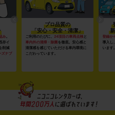
プロ品質の
〜
「安心・安全・清潔」
新
組み
。
ご利用のたびに、
24項目の車両点検
と
登録か
既存イ
車内外の清掃・除菌
を徹底。安心感と
導入し
を削減
清潔感を感じていただける車内環境に
います
ーズナブ
こだわっています。