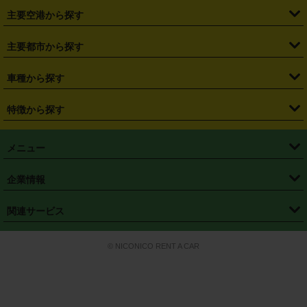
・
福島県
・
東京都
・
神奈川県
・
埼玉県
・
千葉県
・
茨城県
・
札幌駅
・
仙台駅
・
新宿駅
・
池袋駅
・
渋谷駅
・
東京駅
主要空港から探す
・
栃木県
・
群馬県
・
山梨県
・
愛知県
・
静岡県
・
岐阜県
・
横浜駅
・
川崎駅
・
大宮駅
・
西船橋駅
・
柏駅
・
名古屋駅
・
新千歳空港
・
仙台空港
主要都市から探す
・
長野県
・
新潟県
・
富山県
・
石川県
・
福井県
・
大阪府
・
大阪駅
・
難波駅
・
三宮駅
・
京都駅
・
広島駅
・
博多駅
・
成田空港
・
羽田空港
・
兵庫県
・
京都府
・
滋賀県
・
和歌山県
・
奈良県
・
三重県
・
札幌市
・
仙台市
車種から探す
・
熊本駅
・
那覇空港駅
・
中部国際空港セントレア
・
関西国際空港
・
鳥取県
・
島根県
・
岡山県
・
広島県
・
山口県
・
徳島県
・
千葉市
・
さいたま市
・
軽自動車
・
コンパクトカー
・
ステーションワゴン・セダン
特徴から探す
・
大阪国際空港（伊丹空港）
・
神戸空港
・
香川県
・
愛媛県
・
高知県
・
福岡県
・
佐賀県
・
長崎県
・
横浜市
・
川崎市
・
ミニバン・ワンボックス
・
高級ミニバン・ワンボックス
・
SUV
・
岡山空港
・
徳島空港
・
ハイブリッド
・
宅配レンタカー
・
ETCカードレンタル
・
熊本県
・
大分県
・
宮崎県
・
鹿児島県
・
沖縄県
・
相模原市
・
新潟市
メニュー
・
軽トラック・商用バン
・
福岡空港
・
鹿児島空港
・
長期レンタル
・
深夜時間帯レンタル
・
免責補償プラス
・
静岡市
・
浜松市
・
・
トラック・バン
トップページ
・
はじめての方へ
・
ご利用案内
(タウンエースバン、ライトエースバン等)
企業情報
・
那覇空港
・
パーフェクト補償
・
スタッドレスタイヤ
・
直前予約
・
名古屋市
・
京都市
・
・
トラック・バン
ベストレート保証
・
予約から返却まで
・
・
店舗オリジナル
利用シーン別ガイ
(ハイエースバン・キャラバン等)
・
・
ニコパス(アプリ)
会社概要
・
ニュース
・
国際運転免許証
・
フランチャイズ募集
・
営業時間外返却サービス
・
個人情報保護
関連サービス
・
大阪市
・
堺市
ド
・
・
レッカー搬送サービス
カスタマーハラスメントに対する基本方針
・
神戸市
・
岡山市
・
・
車種・料金
カーリースなら「定額ニコノリパック」
・
店舗を探す
・
キャンペーン
© NICONICO RENT A CAR
・
特定商取引法に基づく表記
・
旅行業約款
・
広島市
・
北九州市
・
・
会員特典
超短期カーリースの「ニコリース」
・
選ばれる理由
・
安心・安全への取
り組み
・
福岡市
・
熊本市
・
清潔・快適な車内
・
徹底した車両点検
・
新しいクルマ