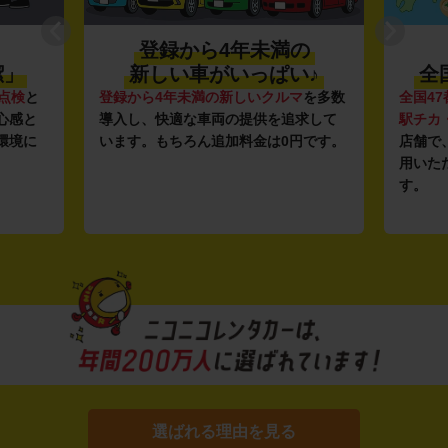
登録から4年未満の
潔」
新しい車がいっぱい♪
全
点検
と
登録から4年未満の新しいクルマ
を多数
全国47
心感と
導入し、快適な車両の提供を追求して
駅チカ
環境に
います。もちろん追加料金は0円です。
店舗で
用いた
す。
選ばれる理由を見る