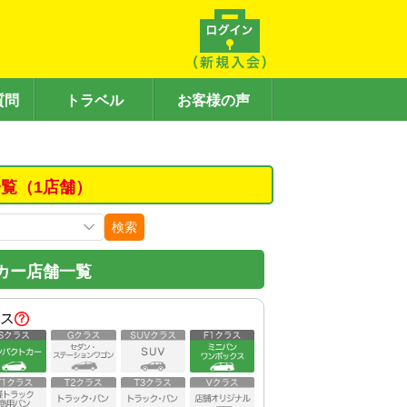
質問
トラベル
お客様の声
覧（1店舗）
検索
カー店舗一覧
ス