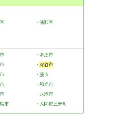
区
・
浦和区
市
・
本庄市
市
・
深谷市
市
・
蕨市
市
・
和光市
市
・
八潮市
島市
・
入間郡三芳町