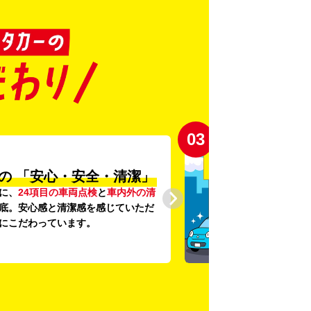
03
の
「安心・安全・清潔」
に、
24項目の車両点検
と
車内外の清
底。安心感と清潔感を感じていただ
にこだわっています。