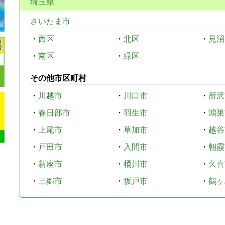
埼玉県
さいたま市
・
西区
・
北区
・
見沼
・
南区
・
緑区
その他市区町村
・
川越市
・
川口市
・
所沢
・
春日部市
・
羽生市
・
鴻巣
・
上尾市
・
草加市
・
越谷
・
戸田市
・
入間市
・
朝霞
・
新座市
・
桶川市
・
久喜
・
三郷市
・
坂戸市
・
鶴ヶ