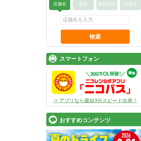
店舗名
駅名
新幹線名
空港名
検索
スマートフォン
⇒ アプリなら最短3分スピード出発！
おすすめコンテンツ