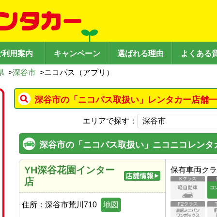
ご利用案内
キャンペーン
選ばれる理由
よくある
県
>
深谷市
>
ニコパス（アプリ）
深谷市の「ニコパス取扱い」レンタカー店舗一
エリアで探す：
深谷市の「ニコパス取扱い」ニコニコレンタ
YH深谷花園インター
保有車両クラ
店
住所：
深谷市荒川710
地図