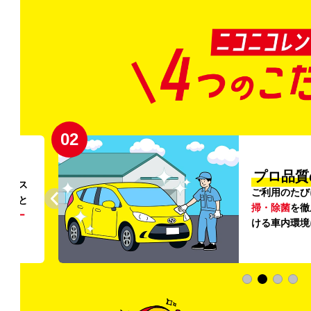
02
円〜
プロ品質
リンス
ご利用のたび
ること
掃・除菌
を徹
う
リー
ける車内環境