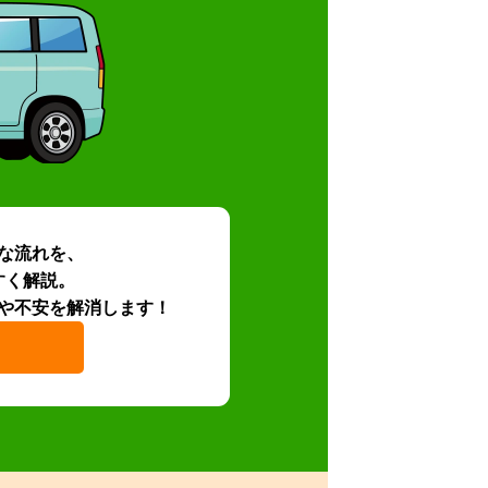
な流れを、
すく解説。
や不安を解消します！