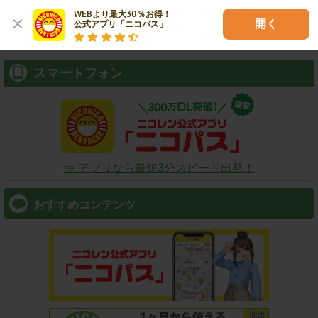
WEBより最大30％お得！

検索
開く
公式アプリ「ニコパス」
スマートフォン
⇒ アプリなら最短3分スピード出発！
おすすめコンテンツ