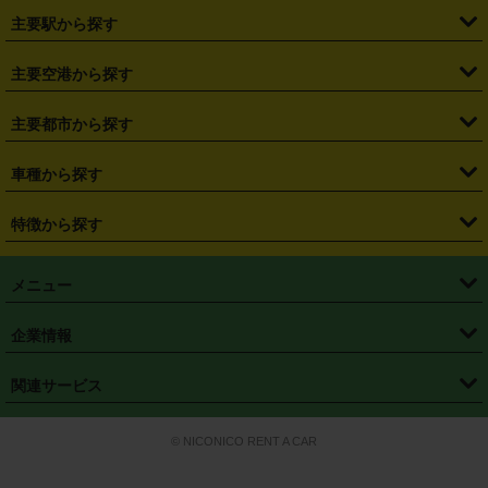
・
北海道
・
青森県
・
岩手県
・
宮城県
・
秋田県
・
山形県
主要駅から探す
・
福島県
・
東京都
・
神奈川県
・
埼玉県
・
千葉県
・
茨城県
・
札幌駅
・
仙台駅
・
新宿駅
・
池袋駅
・
渋谷駅
・
東京駅
主要空港から探す
・
栃木県
・
群馬県
・
山梨県
・
愛知県
・
静岡県
・
岐阜県
・
横浜駅
・
川崎駅
・
大宮駅
・
西船橋駅
・
柏駅
・
名古屋駅
・
新千歳空港
・
仙台空港
主要都市から探す
・
長野県
・
新潟県
・
富山県
・
石川県
・
福井県
・
大阪府
・
大阪駅
・
難波駅
・
三宮駅
・
京都駅
・
広島駅
・
博多駅
・
成田空港
・
羽田空港
・
兵庫県
・
京都府
・
滋賀県
・
和歌山県
・
奈良県
・
三重県
・
札幌市
・
仙台市
車種から探す
・
熊本駅
・
那覇空港駅
・
中部国際空港セントレア
・
関西国際空港
・
鳥取県
・
島根県
・
岡山県
・
広島県
・
山口県
・
徳島県
・
千葉市
・
さいたま市
・
軽自動車
・
コンパクトカー
・
ステーションワゴン・セダン
特徴から探す
・
大阪国際空港（伊丹空港）
・
神戸空港
・
香川県
・
愛媛県
・
高知県
・
福岡県
・
佐賀県
・
長崎県
・
横浜市
・
川崎市
・
ミニバン・ワンボックス
・
高級ミニバン・ワンボックス
・
SUV
・
岡山空港
・
徳島空港
・
ハイブリッド
・
宅配レンタカー
・
ETCカードレンタル
・
熊本県
・
大分県
・
宮崎県
・
鹿児島県
・
沖縄県
・
相模原市
・
新潟市
メニュー
・
軽トラック・商用バン
・
福岡空港
・
鹿児島空港
・
長期レンタル
・
深夜時間帯レンタル
・
免責補償プラス
・
静岡市
・
浜松市
・
・
トラック・バン
トップページ
・
はじめての方へ
・
ご利用案内
(タウンエースバン、ライトエースバン等)
企業情報
・
那覇空港
・
パーフェクト補償
・
スタッドレスタイヤ
・
直前予約
・
名古屋市
・
京都市
・
・
トラック・バン
ベストレート保証
・
予約から返却まで
・
・
店舗オリジナル
利用シーン別ガイ
(ハイエースバン・キャラバン等)
・
・
ニコパス(アプリ)
会社概要
・
ニュース
・
国際運転免許証
・
フランチャイズ募集
・
営業時間外返却サービス
・
個人情報保護
関連サービス
・
大阪市
・
堺市
ド
・
・
レッカー搬送サービス
カスタマーハラスメントに対する基本方針
・
神戸市
・
岡山市
・
・
車種・料金
カーリースなら「定額ニコノリパック」
・
店舗を探す
・
キャンペーン
© NICONICO RENT A CAR
・
特定商取引法に基づく表記
・
旅行業約款
・
広島市
・
北九州市
・
・
会員特典
超短期カーリースの「ニコリース」
・
選ばれる理由
・
安心・安全への取