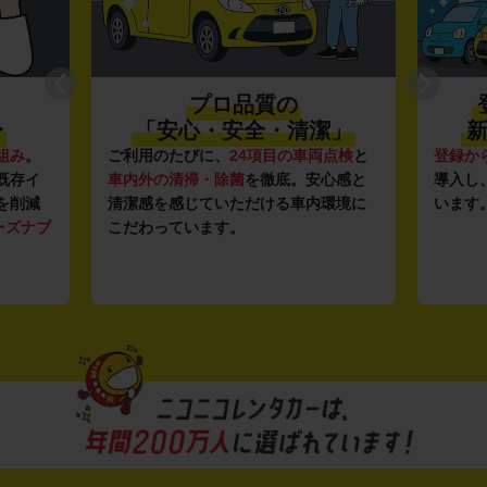
プロ品質の
〜
「安心・安全・清潔」
新
組み
。
ご利用のたびに、
24項目の車両点検
と
登録か
既存イ
車内外の清掃・除菌
を徹底。安心感と
導入し
を削減
清潔感を感じていただける車内環境に
います
ーズナブ
こだわっています。