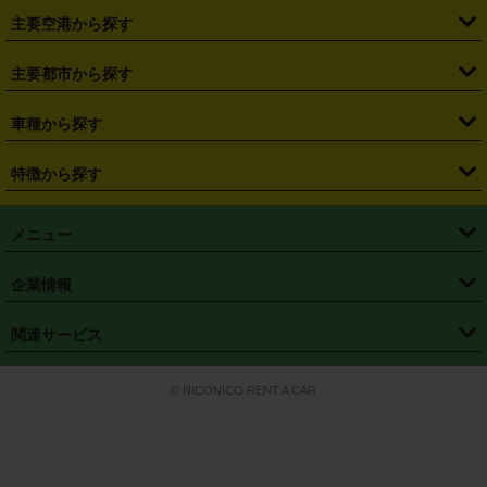
・
札幌駅
・
仙台駅
・
新宿駅
・
池袋駅
・
渋谷駅
・
東京駅
主要空港から探す
・
栃木県
・
群馬県
・
山梨県
・
愛知県
・
静岡県
・
岐阜県
・
横浜駅
・
川崎駅
・
大宮駅
・
西船橋駅
・
柏駅
・
名古屋駅
・
新千歳空港
・
仙台空港
主要都市から探す
・
長野県
・
新潟県
・
富山県
・
石川県
・
福井県
・
大阪府
・
大阪駅
・
難波駅
・
三宮駅
・
京都駅
・
広島駅
・
博多駅
・
成田空港
・
羽田空港
・
兵庫県
・
京都府
・
滋賀県
・
和歌山県
・
奈良県
・
三重県
・
札幌市
・
仙台市
車種から探す
・
熊本駅
・
那覇空港駅
・
中部国際空港セントレア
・
関西国際空港
・
鳥取県
・
島根県
・
岡山県
・
広島県
・
山口県
・
徳島県
・
千葉市
・
さいたま市
・
軽自動車
・
コンパクトカー
・
ステーションワゴン・セダン
特徴から探す
・
大阪国際空港（伊丹空港）
・
神戸空港
・
香川県
・
愛媛県
・
高知県
・
福岡県
・
佐賀県
・
長崎県
・
横浜市
・
川崎市
・
ミニバン・ワンボックス
・
高級ミニバン・ワンボックス
・
SUV
・
岡山空港
・
徳島空港
・
ハイブリッド
・
宅配レンタカー
・
ETCカードレンタル
・
熊本県
・
大分県
・
宮崎県
・
鹿児島県
・
沖縄県
・
相模原市
・
新潟市
メニュー
・
軽トラック・商用バン
・
福岡空港
・
鹿児島空港
・
長期レンタル
・
深夜時間帯レンタル
・
免責補償プラス
・
静岡市
・
浜松市
・
・
トラック・バン
トップページ
・
はじめての方へ
・
ご利用案内
(タウンエースバン、ライトエースバン等)
企業情報
・
那覇空港
・
パーフェクト補償
・
スタッドレスタイヤ
・
直前予約
・
名古屋市
・
京都市
・
・
トラック・バン
ベストレート保証
・
予約から返却まで
・
・
店舗オリジナル
利用シーン別ガイ
(ハイエースバン・キャラバン等)
・
・
ニコパス(アプリ)
会社概要
・
ニュース
・
国際運転免許証
・
フランチャイズ募集
・
営業時間外返却サービス
・
個人情報保護
関連サービス
・
大阪市
・
堺市
ド
・
・
レッカー搬送サービス
カスタマーハラスメントに対する基本方針
・
神戸市
・
岡山市
・
・
車種・料金
カーリースなら「定額ニコノリパック」
・
店舗を探す
・
キャンペーン
© NICONICO RENT A CAR
・
特定商取引法に基づく表記
・
旅行業約款
・
広島市
・
北九州市
・
・
会員特典
超短期カーリースの「ニコリース」
・
選ばれる理由
・
安心・安全への取
り組み
・
福岡市
・
熊本市
・
清潔・快適な車内
・
徹底した車両点検
・
新しいクルマ