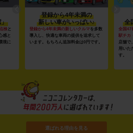
登録から4年未満の
潔」
新しい車がいっぱい♪
全
点検
と
登録から4年未満の新しいクルマ
を多数
全国47
心感と
導入し、快適な車両の提供を追求して
駅チカ
環境に
います。もちろん追加料金は0円です。
店舗で
用いた
す。
選ばれる理由を見る