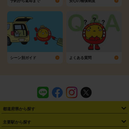
予約から返却まで
安心の補償制度
シーン別ガイド
よくある質問
都道府県から探す
・
北海道
・
青森県
・
岩手県
・
宮城県
・
秋田県
・
山形県
主要駅から探す
・
福島県
・
東京都
・
神奈川県
・
埼玉県
・
千葉県
・
茨城県