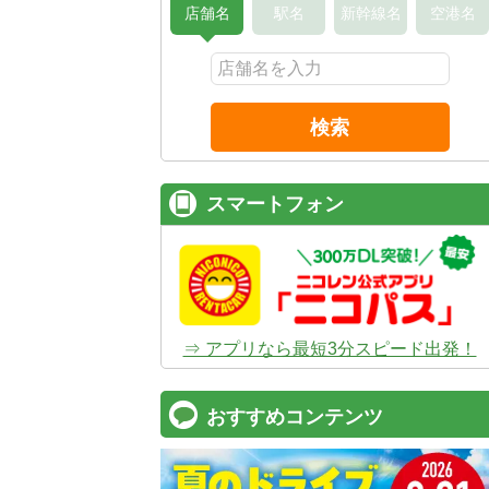
店舗名
駅名
新幹線名
空港名
検索
スマートフォン
⇒ アプリなら最短3分スピード出発！
おすすめコンテンツ