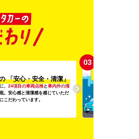
03
の
「安心・安全・清潔」
に、
24項目の車両点検
と
車内外の清
底。安心感と清潔感を感じていただ
にこだわっています。