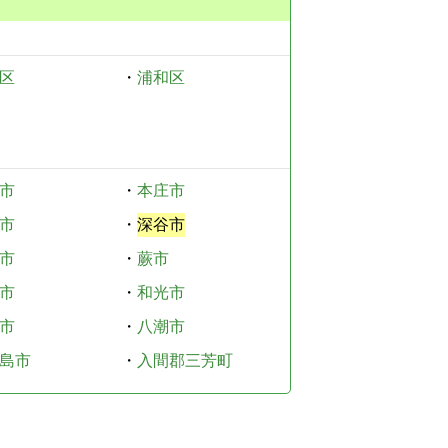
区
・
浦和区
市
・
本庄市
市
・
深谷市
市
・
蕨市
市
・
和光市
市
・
八潮市
島市
・
入間郡三芳町