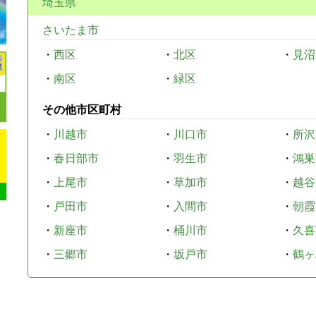
埼玉県
さいたま市
・
西区
・
北区
・
見沼
・
南区
・
緑区
その他市区町村
・
川越市
・
川口市
・
所沢
・
春日部市
・
羽生市
・
鴻巣
・
上尾市
・
草加市
・
越谷
・
戸田市
・
入間市
・
朝霞
・
新座市
・
桶川市
・
久喜
・
三郷市
・
坂戸市
・
鶴ヶ