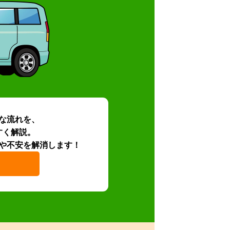
な流れを、
すく解説。
や不安を解消します！