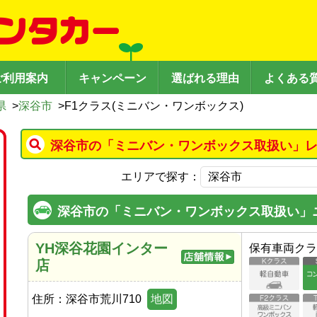
ご利用案内
キャンペーン
選ばれる理由
よくある
県
>
深谷市
>
F1クラス(ミニバン・ワンボックス)
深谷市の「ミニバン・ワンボックス取扱い」レ
エリアで探す：
深谷市の「ミニバン・ワンボックス取扱い」
YH深谷花園インター
保有車両クラ
店
住所：
深谷市荒川710
地図