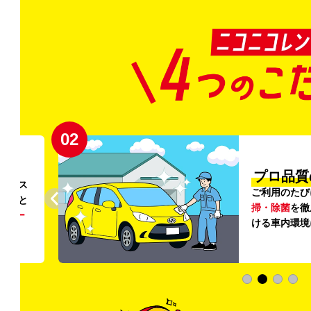
02
円〜
プロ品質
リンス
ご利用のたび
ること
掃・除菌
を徹
う
リー
ける車内環境