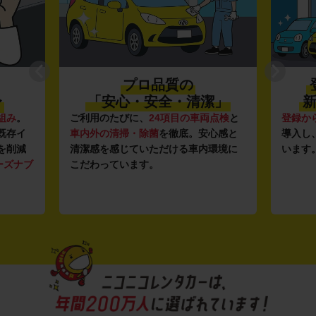
プロ品質の
〜
「安心・安全・清潔」
新
組み
。
ご利用のたびに、
24項目の車両点検
と
登録か
既存イ
車内外の清掃・除菌
を徹底。安心感と
導入し
を削減
清潔感を感じていただける車内環境に
います
ーズナブ
こだわっています。