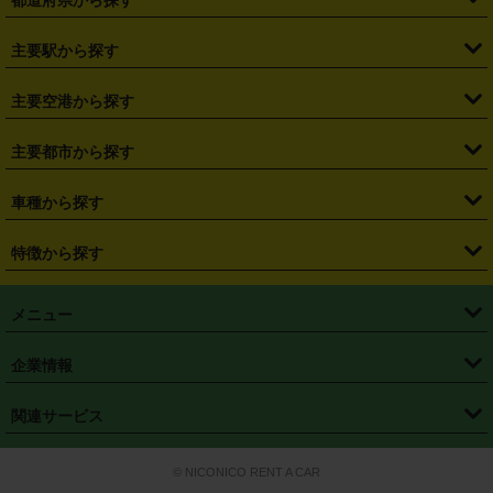
・
北海道
・
青森県
・
岩手県
・
宮城県
・
秋田県
・
山形県
主要駅から探す
・
福島県
・
東京都
・
神奈川県
・
埼玉県
・
千葉県
・
茨城県
・
札幌駅
・
仙台駅
・
新宿駅
・
池袋駅
・
渋谷駅
・
東京駅
主要空港から探す
・
栃木県
・
群馬県
・
山梨県
・
愛知県
・
静岡県
・
岐阜県
・
横浜駅
・
川崎駅
・
大宮駅
・
西船橋駅
・
柏駅
・
名古屋駅
・
新千歳空港
・
仙台空港
主要都市から探す
・
長野県
・
新潟県
・
富山県
・
石川県
・
福井県
・
大阪府
・
大阪駅
・
難波駅
・
三宮駅
・
京都駅
・
広島駅
・
博多駅
・
成田空港
・
羽田空港
・
兵庫県
・
京都府
・
滋賀県
・
和歌山県
・
奈良県
・
三重県
・
札幌市
・
仙台市
車種から探す
・
熊本駅
・
那覇空港駅
・
中部国際空港セントレア
・
関西国際空港
・
鳥取県
・
島根県
・
岡山県
・
広島県
・
山口県
・
徳島県
・
千葉市
・
さいたま市
・
軽自動車
・
コンパクトカー
・
ステーションワゴン・セダン
特徴から探す
・
大阪国際空港（伊丹空港）
・
神戸空港
・
香川県
・
愛媛県
・
高知県
・
福岡県
・
佐賀県
・
長崎県
・
横浜市
・
川崎市
・
ミニバン・ワンボックス
・
高級ミニバン・ワンボックス
・
SUV
・
岡山空港
・
徳島空港
・
ハイブリッド
・
宅配レンタカー
・
ETCカードレンタル
・
熊本県
・
大分県
・
宮崎県
・
鹿児島県
・
沖縄県
・
相模原市
・
新潟市
メニュー
・
軽トラック・商用バン
・
福岡空港
・
鹿児島空港
・
長期レンタル
・
深夜時間帯レンタル
・
免責補償プラス
・
静岡市
・
浜松市
・
・
トラック・バン
トップページ
・
はじめての方へ
・
ご利用案内
(タウンエースバン、ライトエースバン等)
企業情報
・
那覇空港
・
パーフェクト補償
・
スタッドレスタイヤ
・
直前予約
・
名古屋市
・
京都市
・
・
トラック・バン
ベストレート保証
・
予約から返却まで
・
・
店舗オリジナル
利用シーン別ガイ
(ハイエースバン・キャラバン等)
・
・
ニコパス(アプリ)
会社概要
・
ニュース
・
国際運転免許証
・
フランチャイズ募集
・
営業時間外返却サービス
・
個人情報保護
関連サービス
・
大阪市
・
堺市
ド
・
・
レッカー搬送サービス
カスタマーハラスメントに対する基本方針
・
神戸市
・
岡山市
・
・
車種・料金
カーリースなら「定額ニコノリパック」
・
店舗を探す
・
キャンペーン
© NICONICO RENT A CAR
・
特定商取引法に基づく表記
・
旅行業約款
・
広島市
・
北九州市
・
・
会員特典
超短期カーリースの「ニコリース」
・
選ばれる理由
・
安心・安全への取