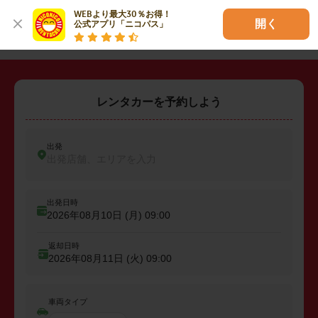
WEBより最大30％お得！

・
坂戸市
・
鶴ヶ島市
・
入間郡三芳町
開く
公式アプリ「ニコパス」
レンタカーを予約しよう
出発
出発店舗、エリアを入力
出発日時
2026年08月10日 (月)
09:00
返却日時
2026年08月11日 (火)
09:00
車両タイプ