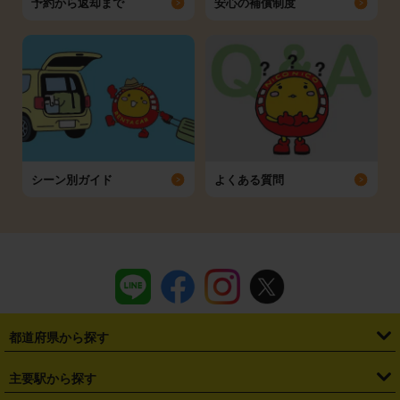
予約から返却まで
安心の補償制度
シーン別ガイド
よくある質問
都道府県から探す
・
北海道
・
青森県
・
岩手県
・
宮城県
・
秋田県
・
山形県
主要駅から探す