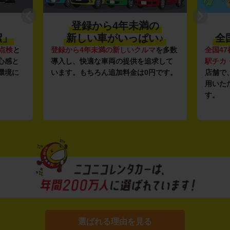
登録から4年未満の
潔」
新しい車がいっぱい♪
全
点検
と
登録から4年未満の新しいクルマ
を多数
全国47
心感と
導入し、快適な車両の提供を追求して
駅チカ
環境に
います。もちろん追加料金は0円です。
店舗で
用いた
す。
選ばれる理由を見る