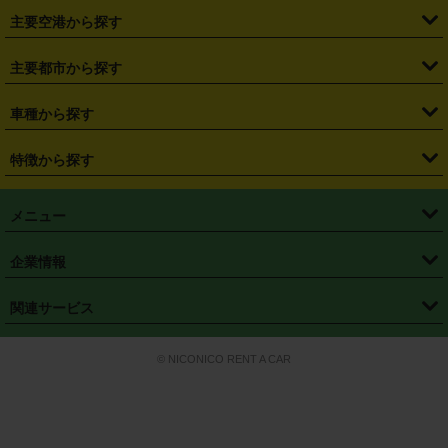
・
福島県
・
東京都
・
神奈川県
・
埼玉県
・
千葉県
・
茨城県
・
札幌駅
・
仙台駅
・
新宿駅
・
池袋駅
・
渋谷駅
・
東京駅
主要空港から探す
・
栃木県
・
群馬県
・
山梨県
・
愛知県
・
静岡県
・
岐阜県
・
横浜駅
・
川崎駅
・
大宮駅
・
西船橋駅
・
柏駅
・
名古屋駅
・
新千歳空港
・
仙台空港
主要都市から探す
・
長野県
・
新潟県
・
富山県
・
石川県
・
福井県
・
大阪府
・
大阪駅
・
難波駅
・
三宮駅
・
京都駅
・
広島駅
・
博多駅
・
成田空港
・
羽田空港
・
兵庫県
・
京都府
・
滋賀県
・
和歌山県
・
奈良県
・
三重県
・
札幌市
・
仙台市
車種から探す
・
熊本駅
・
那覇空港駅
・
中部国際空港セントレア
・
関西国際空港
・
鳥取県
・
島根県
・
岡山県
・
広島県
・
山口県
・
徳島県
・
千葉市
・
さいたま市
・
軽自動車
・
コンパクトカー
・
ステーションワゴン・セダン
特徴から探す
・
大阪国際空港（伊丹空港）
・
神戸空港
・
香川県
・
愛媛県
・
高知県
・
福岡県
・
佐賀県
・
長崎県
・
横浜市
・
川崎市
・
ミニバン・ワンボックス
・
高級ミニバン・ワンボックス
・
SUV
・
岡山空港
・
徳島空港
・
ハイブリッド
・
宅配レンタカー
・
ETCカードレンタル
・
熊本県
・
大分県
・
宮崎県
・
鹿児島県
・
沖縄県
・
相模原市
・
新潟市
メニュー
・
軽トラック・商用バン
・
福岡空港
・
鹿児島空港
・
長期レンタル
・
深夜時間帯レンタル
・
免責補償プラス
・
静岡市
・
浜松市
・
・
トラック・バン
トップページ
・
はじめての方へ
・
ご利用案内
(タウンエースバン、ライトエースバン等)
企業情報
・
那覇空港
・
パーフェクト補償
・
スタッドレスタイヤ
・
直前予約
・
名古屋市
・
京都市
・
・
トラック・バン
ベストレート保証
・
予約から返却まで
・
・
店舗オリジナル
利用シーン別ガイ
(ハイエースバン・キャラバン等)
・
・
ニコパス(アプリ)
会社概要
・
ニュース
・
国際運転免許証
・
フランチャイズ募集
・
営業時間外返却サービス
・
個人情報保護
関連サービス
・
大阪市
・
堺市
ド
・
・
レッカー搬送サービス
カスタマーハラスメントに対する基本方針
・
神戸市
・
岡山市
・
・
車種・料金
カーリースなら「定額ニコノリパック」
・
店舗を探す
・
キャンペーン
© NICONICO RENT A CAR
・
特定商取引法に基づく表記
・
旅行業約款
・
広島市
・
北九州市
・
・
会員特典
超短期カーリースの「ニコリース」
・
選ばれる理由
・
安心・安全への取
り組み
・
福岡市
・
熊本市
・
清潔・快適な車内
・
徹底した車両点検
・
新しいクルマ