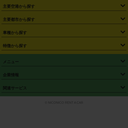
・
福島県
・
東京都
・
神奈川県
・
埼玉県
・
千葉県
・
茨城県
・
札幌駅
・
仙台駅
・
新宿駅
・
池袋駅
・
渋谷駅
・
東京駅
主要空港から探す
・
栃木県
・
群馬県
・
山梨県
・
愛知県
・
静岡県
・
岐阜県
・
横浜駅
・
川崎駅
・
大宮駅
・
西船橋駅
・
柏駅
・
名古屋駅
・
新千歳空港
・
仙台空港
主要都市から探す
・
長野県
・
新潟県
・
富山県
・
石川県
・
福井県
・
大阪府
・
大阪駅
・
難波駅
・
三宮駅
・
京都駅
・
広島駅
・
博多駅
・
成田空港
・
羽田空港
・
兵庫県
・
京都府
・
滋賀県
・
和歌山県
・
奈良県
・
三重県
・
札幌市
・
仙台市
車種から探す
・
熊本駅
・
那覇空港駅
・
中部国際空港セントレア
・
関西国際空港
・
鳥取県
・
島根県
・
岡山県
・
広島県
・
山口県
・
徳島県
・
千葉市
・
さいたま市
・
軽自動車
・
コンパクトカー
・
ステーションワゴン・セダン
特徴から探す
・
大阪国際空港（伊丹空港）
・
神戸空港
・
香川県
・
愛媛県
・
高知県
・
福岡県
・
佐賀県
・
長崎県
・
横浜市
・
川崎市
・
ミニバン・ワンボックス
・
高級ミニバン・ワンボックス
・
SUV
・
岡山空港
・
徳島空港
・
ハイブリッド
・
宅配レンタカー
・
ETCカードレンタル
・
熊本県
・
大分県
・
宮崎県
・
鹿児島県
・
沖縄県
・
相模原市
・
新潟市
メニュー
・
軽トラック・商用バン
・
福岡空港
・
鹿児島空港
・
長期レンタル
・
深夜時間帯レンタル
・
免責補償プラス
・
静岡市
・
浜松市
・
・
トラック・バン
トップページ
・
はじめての方へ
・
ご利用案内
(タウンエースバン、ライトエースバン等)
企業情報
・
那覇空港
・
パーフェクト補償
・
スタッドレスタイヤ
・
直前予約
・
名古屋市
・
京都市
・
・
トラック・バン
ベストレート保証
・
予約から返却まで
・
・
店舗オリジナル
利用シーン別ガイ
(ハイエースバン・キャラバン等)
・
・
ニコパス(アプリ)
会社概要
・
ニュース
・
国際運転免許証
・
フランチャイズ募集
・
営業時間外返却サービス
・
個人情報保護
関連サービス
・
大阪市
・
堺市
ド
・
・
レッカー搬送サービス
カスタマーハラスメントに対する基本方針
・
神戸市
・
岡山市
・
・
車種・料金
カーリースなら「定額ニコノリパック」
・
店舗を探す
・
キャンペーン
© NICONICO RENT A CAR
・
特定商取引法に基づく表記
・
旅行業約款
・
広島市
・
北九州市
・
・
会員特典
超短期カーリースの「ニコリース」
・
選ばれる理由
・
安心・安全への取
り組み
・
福岡市
・
熊本市
・
清潔・快適な車内
・
徹底した車両点検
・
新しいクルマ