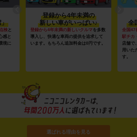
登録から4年未満の
潔」
新しい車がいっぱい♪
全
点検
と
登録から4年未満の新しいクルマ
を多数
全国47
心感と
導入し、快適な車両の提供を追求して
駅チカ
環境に
います。もちろん追加料金は0円です。
店舗で
用いた
す。
選ばれる理由を見る