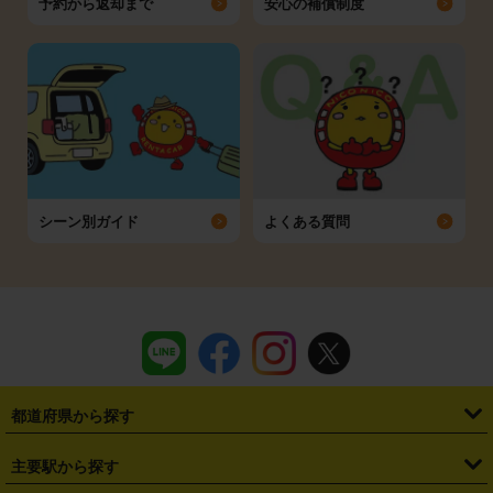
予約から返却まで
安心の補償制度
シーン別ガイド
よくある質問
都道府県から探す
・
北海道
・
青森県
・
岩手県
・
宮城県
・
秋田県
・
山形県
主要駅から探す