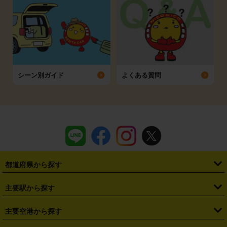
シーン別ガイド
よくある質問
都道府県から探す
・
北海道
・
青森県
・
岩手県
・
宮城県
・
秋田県
・
山形県
主要駅から探す
・
福島県
・
東京都
・
神奈川県
・
埼玉県
・
千葉県
・
茨城県
・
札幌駅
・
仙台駅
・
新宿駅
・
池袋駅
・
渋谷駅
・
東京駅
主要空港から探す
・
栃木県
・
群馬県
・
山梨県
・
愛知県
・
静岡県
・
岐阜県
・
横浜駅
・
川崎駅
・
大宮駅
・
西船橋駅
・
柏駅
・
名古屋駅