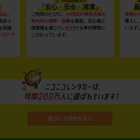
〜
「安心・安全・清潔」
新
組み
。
ご利用のたびに、
24項目の車両点検
と
登録か
既存イ
車内外の清掃・除菌
を徹底。安心感と
導入し
を削減
清潔感を感じていただける車内環境に
います
ーズナブ
こだわっています。
選ばれる理由を見る