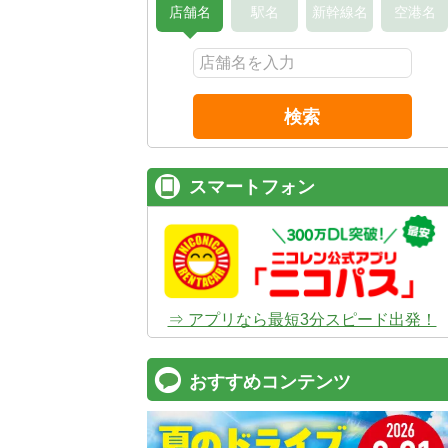
店舗名
駅名
新幹線名
空港名
検索
スマートフォン
⇒ アプリなら最短3分スピード出発！
おすすめコンテンツ