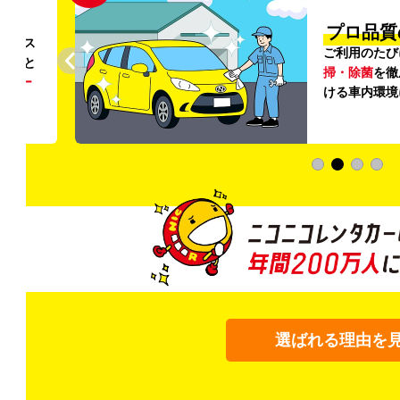
円〜
プロ品質
リンス
ご利用のたび
ること
掃・除菌
を徹
う
リー
ける車内環境
選ばれる理由を