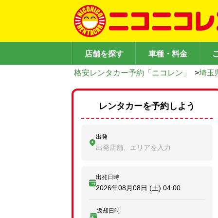
店舗を探す
車種・料金
格安レンタカー予約「ニコレン」
>
埼玉
レンタカーを予約しよう
出発
出発店舗、エリアを入力
出発日時
2026年08月08日 (土)
04:00
返却日時