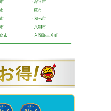
市
・
深谷市
市
・
蕨市
市
・
和光市
市
・
八潮市
島市
・
入間郡三芳町