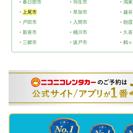
・
春日部市
・
羽生市
・
鴻巣
・
上尾市
・
草加市
・
越谷
・
戸田市
・
入間市
・
朝霞
・
新座市
・
桶川市
・
久喜
・
三郷市
・
坂戸市
・
鶴ヶ