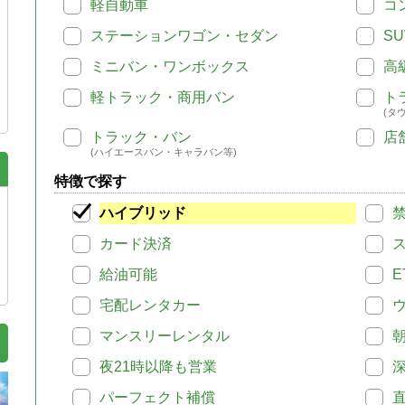
軽自動車
コ
ステーションワゴン・セダン
SU
ミニバン・ワンボックス
高
軽トラック・商用バン
ト
(タ
トラック・バン
店
(ハイエースバン・キャラバン等)
特徴で探す
ハイブリッド
カード決済
給油可能
E
宅配レンタカー
マンスリーレンタル
夜21時以降も営業
パーフェクト補償