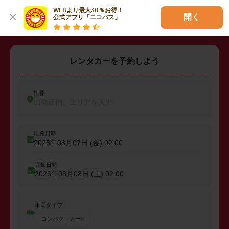
・
坂戸市
・
鶴ヶ島市
・
入間郡三芳町
WEBより最大30％お得！

開く
公式アプリ「ニコパス」
レンタカーを予約しよう
出発
出発店舗、エリアを入力
出発日時
2026年08月07日 (金)
02:00
返却日時
2026年08月08日 (土)
02:00
車両タイプ
コンパクトカー