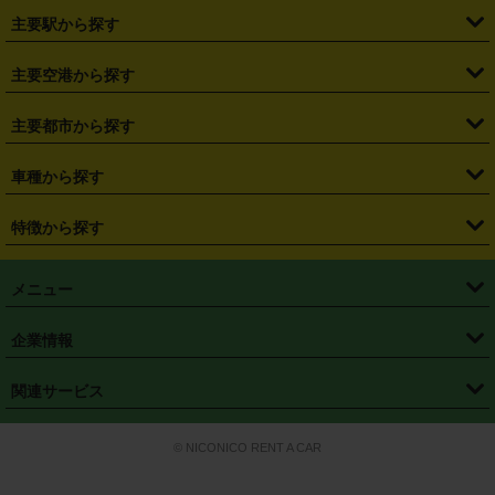
・
北海道
・
青森県
・
岩手県
・
宮城県
・
秋田県
・
山形県
主要駅から探す
・
福島県
・
東京都
・
神奈川県
・
埼玉県
・
千葉県
・
茨城県
・
札幌駅
・
仙台駅
・
新宿駅
・
池袋駅
・
渋谷駅
・
東京駅
主要空港から探す
・
栃木県
・
群馬県
・
山梨県
・
愛知県
・
静岡県
・
岐阜県
・
横浜駅
・
川崎駅
・
大宮駅
・
西船橋駅
・
柏駅
・
名古屋駅
・
新千歳空港
・
仙台空港
主要都市から探す
・
長野県
・
新潟県
・
富山県
・
石川県
・
福井県
・
大阪府
・
大阪駅
・
難波駅
・
三宮駅
・
京都駅
・
広島駅
・
博多駅
・
成田空港
・
羽田空港
・
兵庫県
・
京都府
・
滋賀県
・
和歌山県
・
奈良県
・
三重県
・
札幌市
・
仙台市
車種から探す
・
熊本駅
・
那覇空港駅
・
中部国際空港セントレア
・
関西国際空港
・
鳥取県
・
島根県
・
岡山県
・
広島県
・
山口県
・
徳島県
・
千葉市
・
さいたま市
・
軽自動車
・
コンパクトカー
・
ステーションワゴン・セダン
特徴から探す
・
大阪国際空港（伊丹空港）
・
神戸空港
・
香川県
・
愛媛県
・
高知県
・
福岡県
・
佐賀県
・
長崎県
・
横浜市
・
川崎市
・
ミニバン・ワンボックス
・
高級ミニバン・ワンボックス
・
SUV
・
岡山空港
・
徳島空港
・
ハイブリッド
・
宅配レンタカー
・
ETCカードレンタル
・
熊本県
・
大分県
・
宮崎県
・
鹿児島県
・
沖縄県
・
相模原市
・
新潟市
メニュー
・
軽トラック・商用バン
・
福岡空港
・
鹿児島空港
・
長期レンタル
・
深夜時間帯レンタル
・
免責補償プラス
・
静岡市
・
浜松市
・
・
トラック・バン
トップページ
・
はじめての方へ
・
ご利用案内
(タウンエースバン、ライトエースバン等)
企業情報
・
那覇空港
・
パーフェクト補償
・
スタッドレスタイヤ
・
直前予約
・
名古屋市
・
京都市
・
・
トラック・バン
ベストレート保証
・
予約から返却まで
・
・
店舗オリジナル
利用シーン別ガイ
(ハイエースバン・キャラバン等)
・
・
ニコパス(アプリ)
会社概要
・
ニュース
・
国際運転免許証
・
フランチャイズ募集
・
営業時間外返却サービス
・
個人情報保護
関連サービス
・
大阪市
・
堺市
ド
・
・
レッカー搬送サービス
カスタマーハラスメントに対する基本方針
・
神戸市
・
岡山市
・
・
車種・料金
カーリースなら「定額ニコノリパック」
・
店舗を探す
・
キャンペーン
© NICONICO RENT A CAR
・
特定商取引法に基づく表記
・
旅行業約款
・
広島市
・
北九州市
・
・
会員特典
超短期カーリースの「ニコリース」
・
選ばれる理由
・
安心・安全への取
り組み