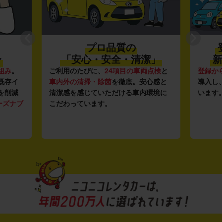
プロ品質の
〜
「安心・安全・清潔」
新
組み
。
ご利用のたびに、
24項目の車両点検
と
登録か
既存イ
車内外の清掃・除菌
を徹底。安心感と
導入し
を削減
清潔感を感じていただける車内環境に
います
ーズナブ
こだわっています。