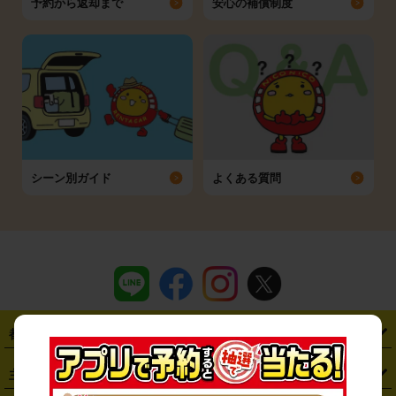
予約から返却まで
安心の補償制度
シーン別ガイド
よくある質問
都道府県から探す
・
北海道
・
青森県
・
岩手県
・
宮城県
・
秋田県
・
山形県
主要駅から探す