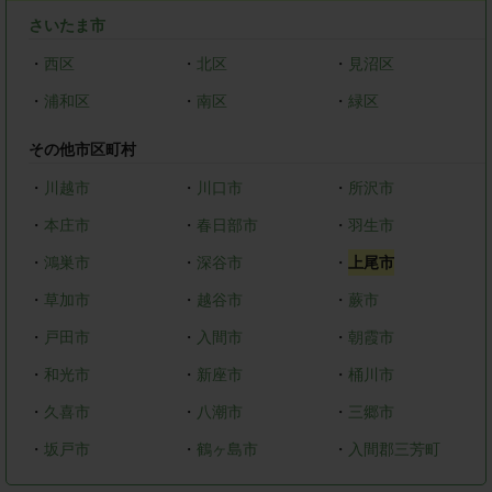
さいたま市
・
西区
・
北区
・
見沼区
・
浦和区
・
南区
・
緑区
その他市区町村
・
川越市
・
川口市
・
所沢市
・
本庄市
・
春日部市
・
羽生市
・
鴻巣市
・
深谷市
・
上尾市
・
草加市
・
越谷市
・
蕨市
・
戸田市
・
入間市
・
朝霞市
・
和光市
・
新座市
・
桶川市
・
久喜市
・
八潮市
・
三郷市
・
坂戸市
・
鶴ヶ島市
・
入間郡三芳町