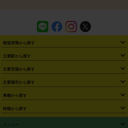
都道府県から探す
・
北海道
・
青森県
・
岩手県
・
宮城県
・
秋田県
・
山形県
主要駅から探す
・
福島県
・
東京都
・
神奈川県
・
埼玉県
・
千葉県
・
茨城県
・
札幌駅
・
仙台駅
・
新宿駅
・
池袋駅
・
渋谷駅
・
東京駅
主要空港から探す
・
栃木県
・
群馬県
・
山梨県
・
愛知県
・
静岡県
・
岐阜県
・
横浜駅
・
川崎駅
・
大宮駅
・
西船橋駅
・
柏駅
・
名古屋駅
・
新千歳空港
・
仙台空港
主要都市から探す
・
長野県
・
新潟県
・
富山県
・
石川県
・
福井県
・
大阪府
・
大阪駅
・
難波駅
・
三宮駅
・
京都駅
・
広島駅
・
博多駅
・
成田空港
・
羽田空港
・
兵庫県
・
京都府
・
滋賀県
・
和歌山県
・
奈良県
・
三重県
・
札幌市
・
仙台市
車種から探す
・
熊本駅
・
那覇空港駅
・
中部国際空港セントレア
・
関西国際空港
・
鳥取県
・
島根県
・
岡山県
・
広島県
・
山口県
・
徳島県
・
千葉市
・
さいたま市
・
軽自動車
・
コンパクトカー
・
ステーションワゴン・セダン
特徴から探す
・
大阪国際空港（伊丹空港）
・
神戸空港
・
香川県
・
愛媛県
・
高知県
・
福岡県
・
佐賀県
・
長崎県
・
横浜市
・
川崎市
・
ミニバン・ワンボックス
・
高級ミニバン・ワンボックス
・
SUV
・
岡山空港
・
徳島空港
・
ハイブリッド
・
宅配レンタカー
・
ETCカードレンタル
・
熊本県
・
大分県
・
宮崎県
・
鹿児島県
・
沖縄県
・
相模原市
・
新潟市
メニュー
・
軽トラック・商用バン