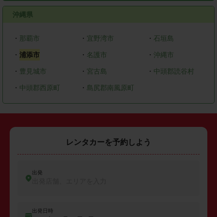
沖縄県
・
那覇市
・
宜野湾市
・
石垣島
・
浦添市
・
名護市
・
沖縄市
・
豊見城市
・
宮古島
・
中頭郡読谷村
・
中頭郡西原町
・
島尻郡南風原町
レンタカーを予約しよう
出発
出発店舗、エリアを入力
出発日時