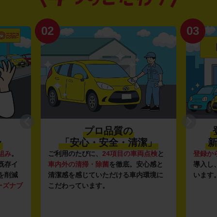
02
03
プロ品質の
〜
「安心・安全・清潔」
新
組み
。
ご利用のたびに、
24項目の車両点検
と
登録か
既存イ
車内外の清掃・除菌
を徹底。安心感と
導入し
を削減
清潔感を感じていただける車内環境に
います
ーズナブ
こだわっています。