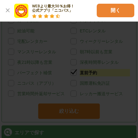
WEBより最大30％お得！

ハイブリッド
禁煙
開く
公式アプリ「ニコパス」
カード決済
スタッドレス
給油可能
ETCレンタル
宅配レンタカー
ウィークリーレンタル
マンスリーレンタル
朝7時以前も営業
夜21時以降も営業
深夜時間帯レンタル
パーフェクト補償
直前予約
ニコパス（アプリ）
国際運転免許証
営業時間外返却サービス
レッカー搬送サービス
絞り込む
エリアで探す