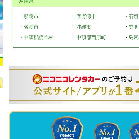
沖縄県
・
那覇市
・
宜野湾市
・
石垣
・
名護市
・
沖縄市
・
豊見
・
中頭郡読谷村
・
中頭郡西原町
・
島尻