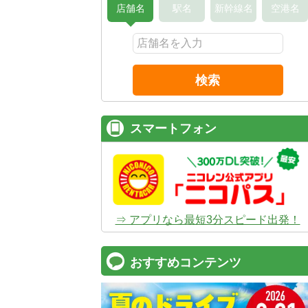
店舗名
駅名
新幹線名
空港名
検索
スマートフォン
⇒ アプリなら最短3分スピード出発！
おすすめコンテンツ