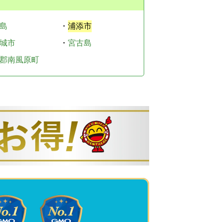
島
・
浦添市
城市
・
宮古島
郡南風原町