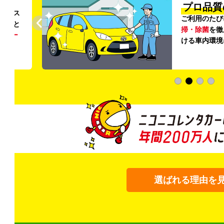
円〜
プロ品質
リンス
ご利用のたび
ること
掃・除菌
を徹
う
リー
ける車内環境
選ばれる理由を