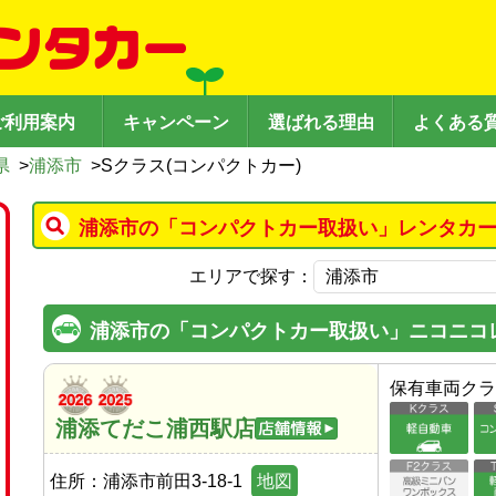
ご利用案内
キャンペーン
選ばれる理由
よくある
県
>
浦添市
>
Sクラス(コンパクトカー)
浦添市の「コンパクトカー取扱い」レンタカー
エリアで探す：
浦添市の「コンパクトカー取扱い」ニコニコ
保有車両クラ
浦添てだこ浦西駅店
住所：
浦添市前田3-18-1
地図