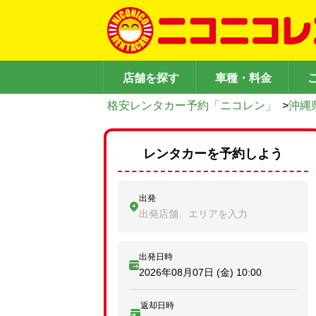
店舗を探す
車種・料金
格安レンタカー予約「ニコレン」
>
沖縄
レンタカーを予約しよう
出発
出発店舗、エリアを入力
出発日時
2026年08月07日 (金)
10:00
返却日時