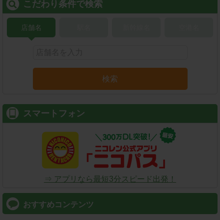
こだわり条件で検索
店舗名
駅名
新幹線名
空港名
検索
スマートフォン
⇒ アプリなら最短3分スピード出発！
おすすめコンテンツ