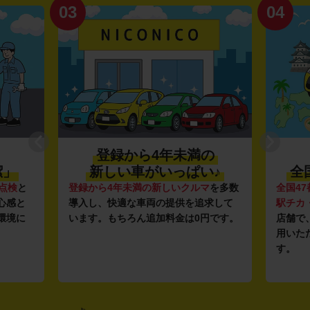
03
04
登録から4年未満の
潔」
新しい車がいっぱい♪
全
点検
と
登録から4年未満の新しいクルマ
を多数
全国47
心感と
導入し、快適な車両の提供を追求して
駅チカ
環境に
います。もちろん追加料金は0円です。
店舗で
用いた
す。