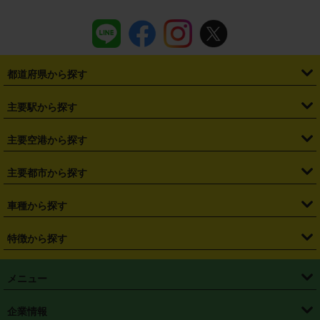
都道府県から探す
・
北海道
・
青森県
・
岩手県
・
宮城県
・
秋田県
・
山形県
主要駅から探す
・
福島県
・
東京都
・
神奈川県
・
埼玉県
・
千葉県
・
茨城県
・
札幌駅
・
仙台駅
・
新宿駅
・
池袋駅
・
渋谷駅
・
東京駅
主要空港から探す
・
栃木県
・
群馬県
・
山梨県
・
愛知県
・
静岡県
・
岐阜県
・
横浜駅
・
川崎駅
・
大宮駅
・
西船橋駅
・
柏駅
・
名古屋駅
・
新千歳空港
・
仙台空港
主要都市から探す
・
長野県
・
新潟県
・
富山県
・
石川県
・
福井県
・
大阪府
・
大阪駅
・
難波駅
・
三宮駅
・
京都駅
・
広島駅
・
博多駅
・
成田空港
・
羽田空港
・
兵庫県
・
京都府
・
滋賀県
・
和歌山県
・
奈良県
・
三重県
・
札幌市
・
仙台市
車種から探す
・
熊本駅
・
那覇空港駅
・
中部国際空港セントレア
・
関西国際空港
・
鳥取県
・
島根県
・
岡山県
・
広島県
・
山口県
・
徳島県
・
千葉市
・
さいたま市
・
軽自動車
・
コンパクトカー
・
ステーションワゴン・セダン
特徴から探す
・
大阪国際空港（伊丹空港）
・
神戸空港
・
香川県
・
愛媛県
・
高知県
・
福岡県
・
佐賀県
・
長崎県
・
横浜市
・
川崎市
・
ミニバン・ワンボックス
・
高級ミニバン・ワンボックス
・
SUV
・
岡山空港
・
徳島空港
・
ハイブリッド
・
宅配レンタカー
・
ETCカードレンタル
・
熊本県
・
大分県
・
宮崎県
・
鹿児島県
・
沖縄県
・
相模原市
・
新潟市
メニュー
・
軽トラック・商用バン
・
福岡空港
・
鹿児島空港
・
長期レンタル
・
深夜時間帯レンタル
・
免責補償プラス
・
静岡市
・
浜松市
・
・
トラック・バン
トップページ
・
はじめての方へ
・
ご利用案内
(タウンエースバン、ライトエースバン等)
企業情報
・
那覇空港
・
パーフェクト補償
・
スタッドレスタイヤ
・
直前予約
・
名古屋市
・
京都市