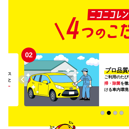
02
円〜
プロ品質
リンス
ご利用のたび
ること
掃・除菌
を徹
う
リー
ける車内環境