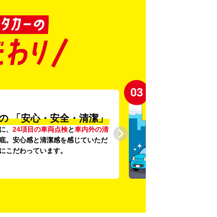
03
の
「安心・安全・清潔」
に、
24項目の車両点検
と
車内外の清
底。安心感と清潔感を感じていただ
にこだわっています。