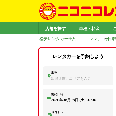
店舗を探す
車種・料金
格安レンタカー予約「ニコレン」
>
沖縄
レンタカーを予約しよう
出発
出発店舗、エリアを入力
出発日時
2026年08月08日 (土)
07:00
返却日時