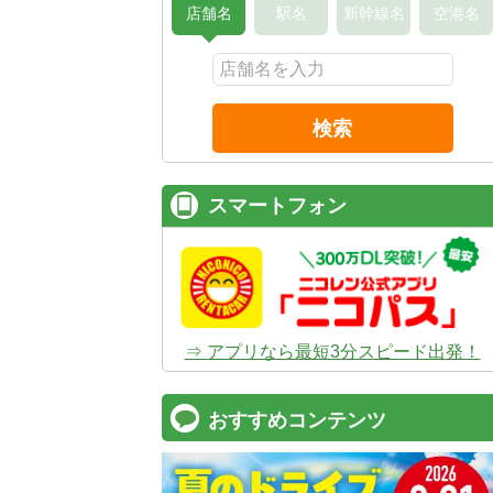
店舗名
駅名
新幹線名
空港名
検索
スマートフォン
⇒ アプリなら最短3分スピード出発！
おすすめコンテンツ