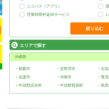
ニコパス（アプリ）
営業時間外返却サービス
絞り込む
エリアで探す
沖縄県
・
那覇市
・
宜野湾市
・
石垣
・
名護市
・
沖縄市
・
豊見
・
中頭郡読谷村
・
中頭郡西原町
・
島尻