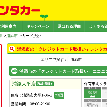
ご利用案内
キャンペーン
選ばれる理由
よくある
県
>
浦添市
>
カード決済
浦添市の「クレジットカード取扱い」レンタカ
エリアで探す：
浦添市の「クレジットカード取扱い」ニコニ
浦添大平店
保有車両クラ
住所：
浦添市大平1-36-2
地図
営業時間：
08:00-21:00