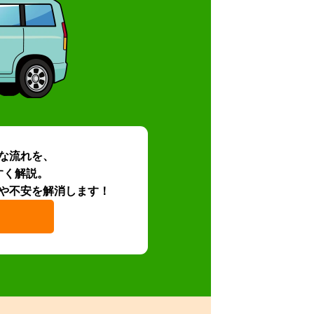
な流れを、
すく解説。
や不安を解消します！