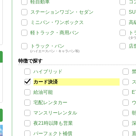
軽自動車
コ
ステーションワゴン・セダン
SU
ミニバン・ワンボックス
高
軽トラック・商用バン
ト
(タ
トラック・バン
店
(ハイエースバン・キャラバン等)
特徴で探す
ハイブリッド
カード決済
給油可能
E
宅配レンタカー
マンスリーレンタル
夜21時以降も営業
パーフェクト補償