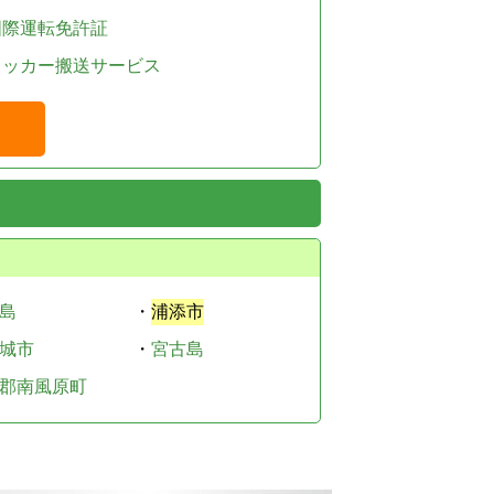
国際運転免許証
レッカー搬送サービス
島
・
浦添市
城市
・
宮古島
郡南風原町