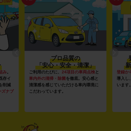
プロ品質の
〜
「安心・安全・清潔」
新
組み
。
ご利用のたびに、
24項目の車両点検
と
登録か
既存イ
車内外の清掃・除菌
を徹底。安心感と
導入し
を削減
清潔感を感じていただける車内環境に
います
ーズナブ
こだわっています。