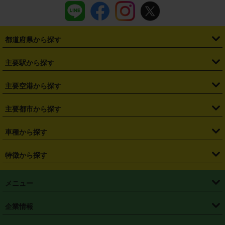
都道府県から探す
・
北海道
・
青森県
・
岩手県
・
宮城県
・
秋田県
・
山形県
主要駅から探す
・
福島県
・
東京都
・
神奈川県
・
埼玉県
・
千葉県
・
茨城県
・
札幌駅
・
仙台駅
・
新宿駅
・
池袋駅
・
渋谷駅
・
東京駅
主要空港から探す
・
栃木県
・
群馬県
・
山梨県
・
愛知県
・
静岡県
・
岐阜県
・
横浜駅
・
川崎駅
・
大宮駅
・
西船橋駅
・
柏駅
・
名古屋駅
・
新千歳空港
・
仙台空港
主要都市から探す
・
長野県
・
新潟県
・
富山県
・
石川県
・
福井県
・
大阪府
・
大阪駅
・
難波駅
・
三宮駅
・
京都駅
・
広島駅
・
博多駅
・
成田空港
・
羽田空港
・
兵庫県
・
京都府
・
滋賀県
・
和歌山県
・
奈良県
・
三重県
・
札幌市
・
仙台市
車種から探す
・
熊本駅
・
那覇空港駅
・
中部国際空港セントレア
・
関西国際空港
・
鳥取県
・
島根県
・
岡山県
・
広島県
・
山口県
・
徳島県
・
千葉市
・
さいたま市
・
軽自動車
・
コンパクトカー
・
ステーションワゴン・セダン
特徴から探す
・
大阪国際空港（伊丹空港）
・
神戸空港
・
香川県
・
愛媛県
・
高知県
・
福岡県
・
佐賀県
・
長崎県
・
横浜市
・
川崎市
・
ミニバン・ワンボックス
・
高級ミニバン・ワンボックス
・
SUV
・
岡山空港
・
徳島空港
・
ハイブリッド
・
宅配レンタカー
・
ETCカードレンタル
・
熊本県
・
大分県
・
宮崎県
・
鹿児島県
・
沖縄県
・
相模原市
・
新潟市
メニュー
・
軽トラック・商用バン
・
福岡空港
・
鹿児島空港
・
長期レンタル
・
深夜時間帯レンタル
・
免責補償プラス
・
静岡市
・
浜松市
・
・
トラック・バン
トップページ
・
はじめての方へ
・
ご利用案内
(タウンエースバン、ライトエースバン等)
企業情報
・
那覇空港
・
パーフェクト補償
・
スタッドレスタイヤ
・
直前予約
・
名古屋市
・
京都市
・
・
トラック・バン
ベストレート保証
・
予約から返却まで
・
・
店舗オリジナル
利用シーン別ガイ
(ハイエースバン・キャラバン等)
・
・
ニコパス(アプリ)
会社概要
・
ニュース
・
国際運転免許証
・
フランチャイズ募集
・
営業時間外返却サービス
・
個人情報保護