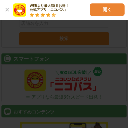
WEBより最大30％お得！

店舗名
駅名
新幹線名
空港名
開く
公式アプリ「ニコパス」
検索
スマートフォン
⇒ アプリなら最短3分スピード出発！
おすすめコンテンツ