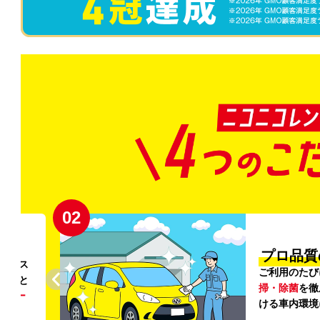
02
円〜
プロ品質
リンス
ご利用のたび
ること
掃・除菌
を徹
う
リー
ける車内環境