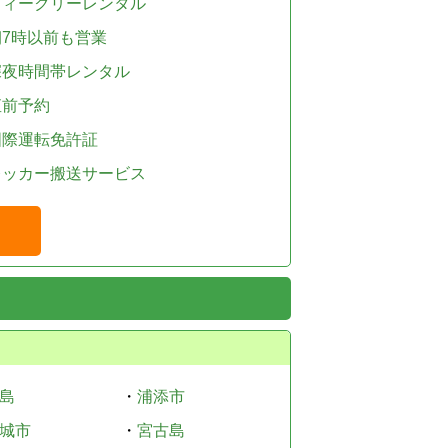
ウィークリーレンタル
朝7時以前も営業
深夜時間帯レンタル
直前予約
国際運転免許証
レッカー搬送サービス
島
・
浦添市
城市
・
宮古島