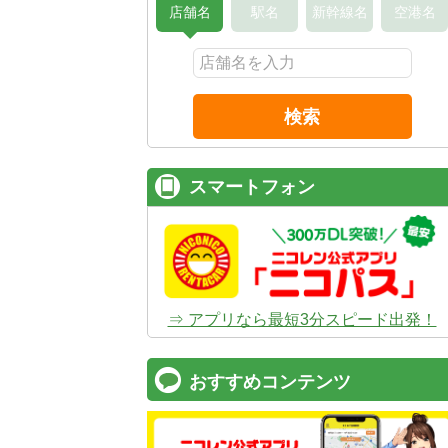
店舗名
駅名
新幹線名
空港名
検索
スマートフォン
⇒ アプリなら最短3分スピード出発！
おすすめコンテンツ