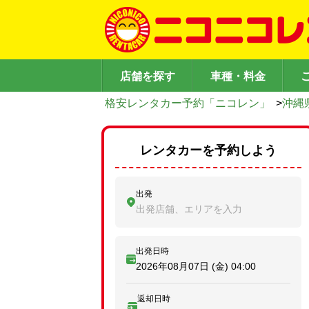
店舗を探す
車種・料金
格安レンタカー予約「ニコレン」
>
沖縄
レンタカーを予約しよう
出発
出発店舗、エリアを入力
出発日時
2026年08月07日 (金)
04:00
返却日時