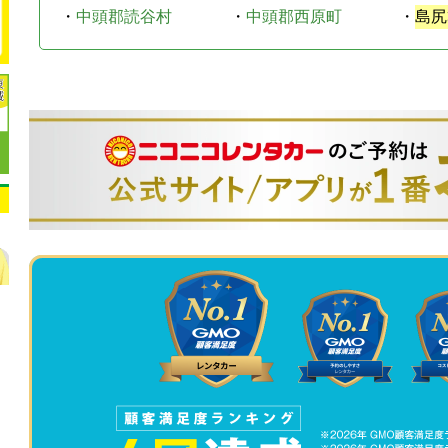
・
中頭郡読谷村
・
中頭郡西原町
・
島尻