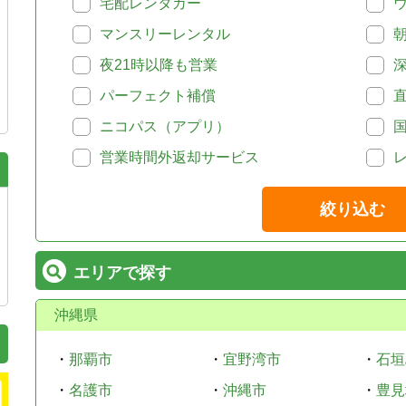
宅配レンタカー
マンスリーレンタル
夜21時以降も営業
パーフェクト補償
ニコパス（アプリ）
営業時間外返却サービス
絞り込む
エリアで探す
沖縄県
・
那覇市
・
宜野湾市
・
石垣
・
名護市
・
沖縄市
・
豊見