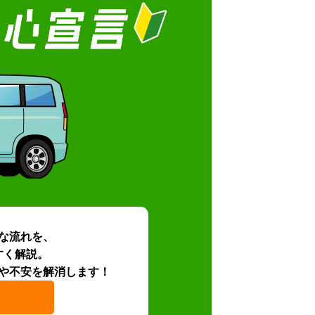
な流れを、
すく解説。
や不安を解消します！