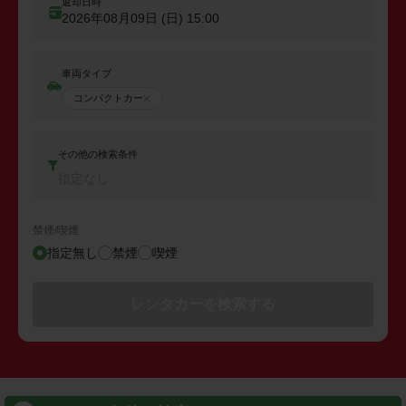
返却日時
2026年08月09日 (日)
15:00
車両タイプ
コンパクトカー
その他の検索条件
指定なし
禁煙/喫煙
指定無し
禁煙
喫煙
レンタカーを検索する