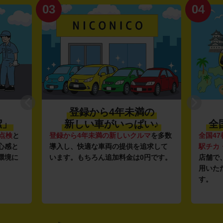
03
04
登録から4年未満の
潔」
新しい車がいっぱい♪
全
点検
と
登録から4年未満の新しいクルマ
を多数
全国47
心感と
導入し、快適な車両の提供を追求して
駅チカ
環境に
います。もちろん追加料金は0円です。
店舗で
用いた
す。