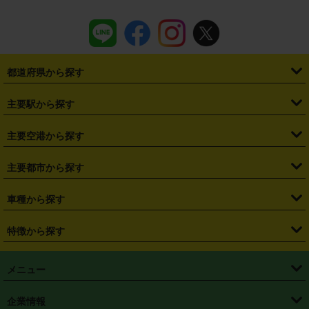
都道府県から探す
・
北海道
・
青森県
・
岩手県
・
宮城県
・
秋田県
・
山形県
主要駅から探す
・
福島県
・
東京都
・
神奈川県
・
埼玉県
・
千葉県
・
茨城県
・
札幌駅
・
仙台駅
・
新宿駅
・
池袋駅
・
渋谷駅
・
東京駅
主要空港から探す
・
栃木県
・
群馬県
・
山梨県
・
愛知県
・
静岡県
・
岐阜県
・
横浜駅
・
川崎駅
・
大宮駅
・
西船橋駅
・
柏駅
・
名古屋駅
・
新千歳空港
・
仙台空港
主要都市から探す
・
長野県
・
新潟県
・
富山県
・
石川県
・
福井県
・
大阪府
・
大阪駅
・
難波駅
・
三宮駅
・
京都駅
・
広島駅
・
博多駅
・
成田空港
・
羽田空港
・
兵庫県
・
京都府
・
滋賀県
・
和歌山県
・
奈良県
・
三重県
・
札幌市
・
仙台市
車種から探す
・
熊本駅
・
那覇空港駅
・
中部国際空港セントレア
・
関西国際空港
・
鳥取県
・
島根県
・
岡山県
・
広島県
・
山口県
・
徳島県
・
千葉市
・
さいたま市
・
軽自動車
・
コンパクトカー
・
ステーションワゴン・セダン
特徴から探す
・
大阪国際空港（伊丹空港）
・
神戸空港
・
香川県
・
愛媛県
・
高知県
・
福岡県
・
佐賀県
・
長崎県
・
横浜市
・
川崎市
・
ミニバン・ワンボックス
・
高級ミニバン・ワンボックス
・
SUV
・
岡山空港
・
徳島空港
・
ハイブリッド
・
宅配レンタカー
・
ETCカードレンタル
・
熊本県
・
大分県
・
宮崎県
・
鹿児島県
・
沖縄県
・
相模原市
・
新潟市
メニュー
・
軽トラック・商用バン
・
福岡空港
・
鹿児島空港
・
長期レンタル
・
深夜時間帯レンタル
・
免責補償プラス
・
静岡市
・
浜松市
・
・
トラック・バン
トップページ
・
はじめての方へ
・
ご利用案内
(タウンエースバン、ライトエースバン等)
企業情報
・
那覇空港
・
パーフェクト補償
・
スタッドレスタイヤ
・
直前予約