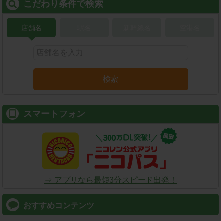
こだわり条件で検索
店舗名
駅名
新幹線名
空港名
検索
スマートフォン
⇒ アプリなら最短3分スピード出発！
おすすめコンテンツ