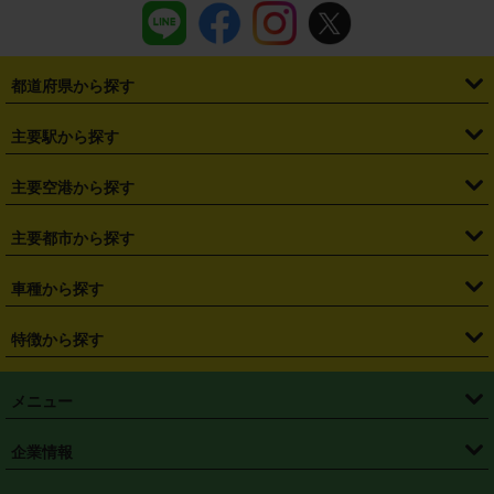
都道府県から探す
・
北海道
・
青森県
・
岩手県
・
宮城県
・
秋田県
・
山形県
主要駅から探す
・
福島県
・
東京都
・
神奈川県
・
埼玉県
・
千葉県
・
茨城県
・
札幌駅
・
仙台駅
・
新宿駅
・
池袋駅
・
渋谷駅
・
東京駅
主要空港から探す
・
栃木県
・
群馬県
・
山梨県
・
愛知県
・
静岡県
・
岐阜県
・
横浜駅
・
川崎駅
・
大宮駅
・
西船橋駅
・
柏駅
・
名古屋駅
・
新千歳空港
・
仙台空港
主要都市から探す
・
長野県
・
新潟県
・
富山県
・
石川県
・
福井県
・
大阪府
・
大阪駅
・
難波駅
・
三宮駅
・
京都駅
・
広島駅
・
博多駅
・
成田空港
・
羽田空港
・
兵庫県
・
京都府
・
滋賀県
・
和歌山県
・
奈良県
・
三重県
・
札幌市
・
仙台市
車種から探す
・
熊本駅
・
那覇空港駅
・
中部国際空港セントレア
・
関西国際空港
・
鳥取県
・
島根県
・
岡山県
・
広島県
・
山口県
・
徳島県
・
千葉市
・
さいたま市
・
軽自動車
・
コンパクトカー
・
ステーションワゴン・セダン
特徴から探す
・
大阪国際空港（伊丹空港）
・
神戸空港
・
香川県
・
愛媛県
・
高知県
・
福岡県
・
佐賀県
・
長崎県
・
横浜市
・
川崎市
・
ミニバン・ワンボックス
・
高級ミニバン・ワンボックス
・
SUV
・
岡山空港
・
徳島空港
・
ハイブリッド
・
宅配レンタカー
・
ETCカードレンタル
・
熊本県
・
大分県
・
宮崎県
・
鹿児島県
・
沖縄県
・
相模原市
・
新潟市
メニュー
・
軽トラック・商用バン
・
福岡空港
・
鹿児島空港
・
長期レンタル
・
深夜時間帯レンタル
・
免責補償プラス
・
静岡市
・
浜松市
・
・
トラック・バン
トップページ
・
はじめての方へ
・
ご利用案内
(タウンエースバン、ライトエースバン等)
企業情報
・
那覇空港
・
パーフェクト補償
・
スタッドレスタイヤ
・
直前予約
・
名古屋市
・
京都市
・
・
トラック・バン
ベストレート保証
・
予約から返却まで
・
・
店舗オリジナル
利用シーン別ガイ
(ハイエースバン・キャラバン等)
・
・
ニコパス(アプリ)
会社概要
・
ニュース
・
国際運転免許証
・
フランチャイズ募集
・
営業時間外返却サービス
・
個人情報保護