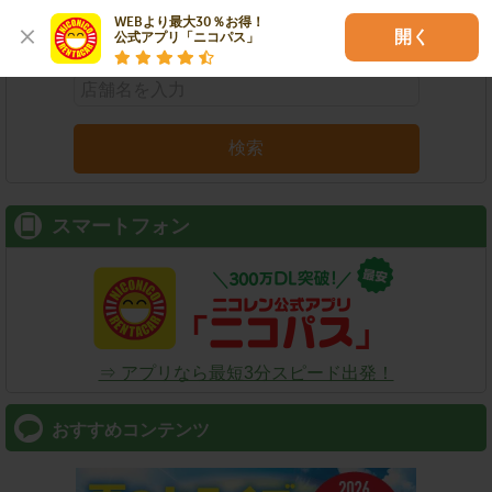
WEBより最大30％お得！

店舗名
駅名
新幹線名
空港名
開く
公式アプリ「ニコパス」
検索
スマートフォン
⇒ アプリなら最短3分スピード出発！
おすすめコンテンツ