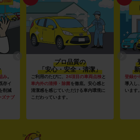
プロ品質の
〜
「安心・安全・清潔」
新
組み
。
ご利用のたびに、
24項目の車両点検
と
登録か
既存イ
車内外の清掃・除菌
を徹底。安心感と
導入し
を削減
清潔感を感じていただける車内環境に
います
ーズナブ
こだわっています。